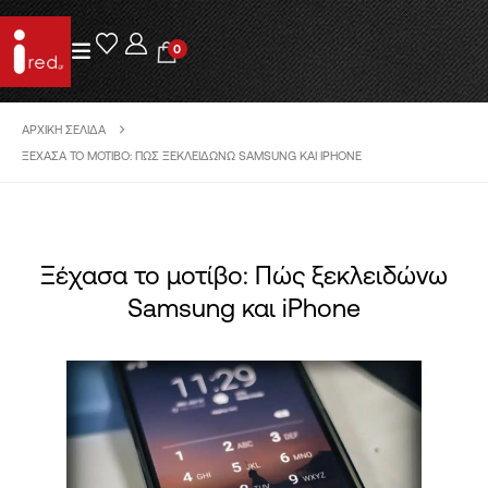
0
ΑΡΧΙΚΉ ΣΕΛΊΔΑ
ΞΈΧΑΣΑ ΤΟ ΜΟΤΊΒΟ: ΠΏΣ ΞΕΚΛΕΙΔΏΝΩ SAMSUNG ΚΑΙ IPHONE
Ξέχασα το μοτίβο: Πώς ξεκλειδώνω
Samsung και iPhone