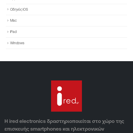
Οδηγός iOS
Mac
iPad
Windows
Η ired electronics δραστηριοποιείται στο χώρο της
επισκευής smartphones και ηλεκτρονικών