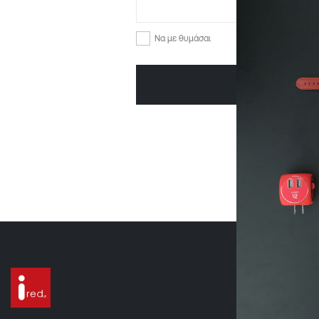
Ξ
Να με θυμάσαι
ΣΎΝΔΕ
Κα
Άλι