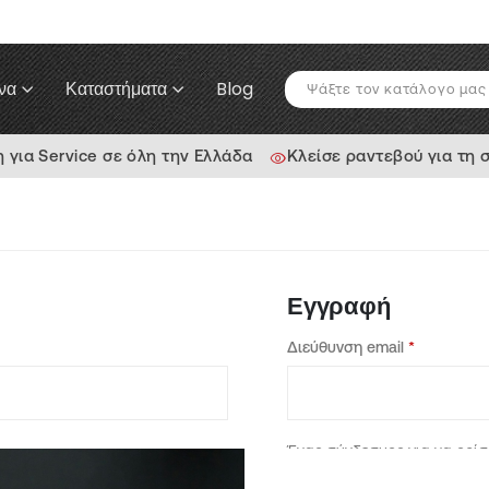
να
Καταστήματα
Blog
ια Service σε όλη την Ελλάδα
Κλείσε ραντεβού για τη 
Εγγραφή
Διεύθυνση email
*
Ένας σύνδεσμος για να ορί
στη διεύθυνση email σας