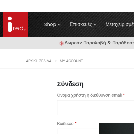
Shop
Επισκευές
Μεταχειρισμέ
Δωρεάν Παραλαβή & Παράδοση γ
ΑΡΧΙΚΉ ΣΕΛΊΔΑ
MY ACCOUNT
Σύνδεση
Όνομα χρήστη ή διεύθυνση email
*
Κωδικός
*