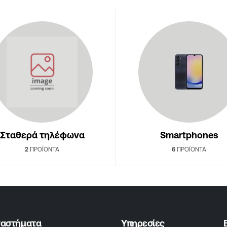
Σταθερά τηλέφωνα
Smartphones
2
ΠΡΟΪΌΝΤΑ
6
ΠΡΟΪΌΝΤΑ
ταστήματα
Υπηρεσίες