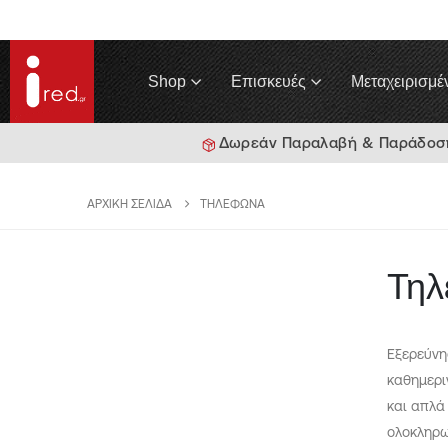
Shop
Επισκευές
Μεταχειρισμέ
Δωρεάν Παραλαβή & Παράδοση 
ΑΡΧΙΚΉ ΣΕΛΊΔΑ
ΤΗΛΈΦΩΝΑ
Τη
Εξερεύνη
καθημερι
και απλά
ολοκληρω