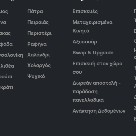
μος
Πάτρα
Επισκευές
ήνα
Πειραιάς
Μεταχειρισμένα
Κινητά
ακας
Περιστέρι
Αξεσουάρ
υφάδα
Ραφήνα
Swap & Upgrade
Χαλάνδρι
σαλονίκη
Επισκευή στον χώρο
Χολαργός
λιθέα
σου
Ψυχικό
ρούσι
Δωρεάν αποστολή -
κράτι
παράδοση
πανελλαδικά
Ανάκτηση Δεδομένων