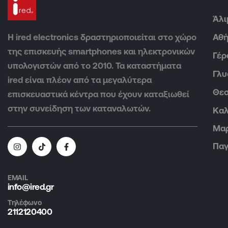
Άλι
Η ired electronics δραστηριοποιείται στο χώρο
Αθ
της επισκευής smartphones και ηλεκτρονικών
Γέρ
υπολογιστών από το 2010. Τα καταστήματα
Γλ
ired είναι πλέον από τα μεγαλύτερα
Θεσ
επισκευαστικά κέντρα που έχουν καταξιωθεί
στην συνείδηση των καταναλωτών.
Καλ
Μα
Παγ
EMAIL
info@ired.gr
Τηλέφωνο
2112120400