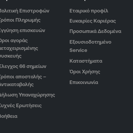
Πολιτική Επιστροφών
Εταιρικό προφίλ
Τρόποι Πληρωμής
Ευκαιρίες Καριέρας
Εγγύηση επισκευών
Προσωπικά Δεδομένα
Όροι αγοράς
Εξουσιοδοτημένο
μεταχειρισμένης
Service
συσκευής
Καταστήματα
Έλεγχος 66 σημείων
Όροι Χρήσης
Τρόποι αποστολής –
Επικοινωνία
Αντικαταβολής
Δήλωση Υπαναχώρησης
Συχνές Ερωτήσεις
Βοήθεια