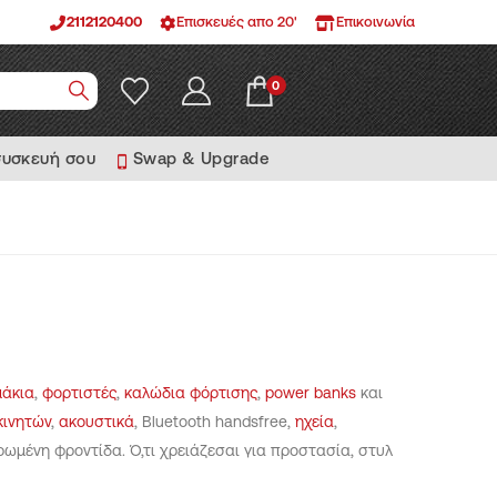
2112120400
Επισκευές απο 20'
Επικοινωνία
0
συσκευή σου
Swap & Upgrade
μάκια
,
φορτιστές
,
καλώδια φόρτισης
,
power banks
και
κινητών
,
ακουστικά
, Bluetooth handsfree,
ηχεία
,
ρωμένη φροντίδα. Ό,τι χρειάζεσαι για προστασία, στυλ