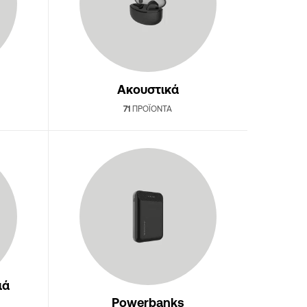
Ακουστικά
71
ΠΡΟΪΌΝΤΑ
ιά
Powerbanks