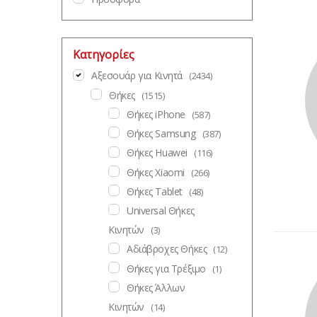
Κατηγορίες
Αξεσουάρ για Κινητά
(2434)
Θήκες
(1515)
Θήκες iPhone
(587)
Θήκες Samsung
(387)
Θήκες Ηuawei
(116)
Θήκες Χiaomi
(266)
Θήκες Tablet
(48)
Universal Θήκες
Κινητών
(3)
Αδιάβροχες Θήκες
(12)
Θήκες για Τρέξιμο
(1)
Θήκες Άλλων
Κινητών
(14)