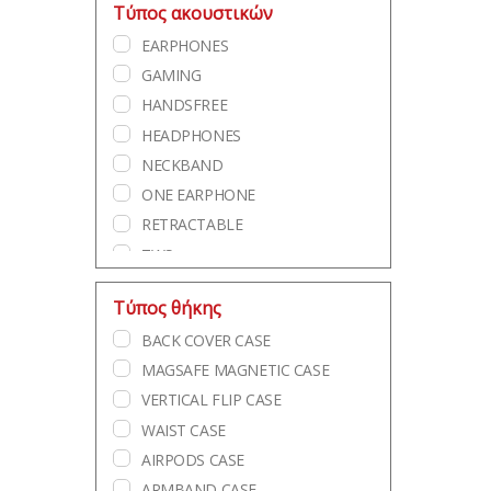
Τύπος ακουστικών
REDMI NOTE 6 PRO
EARPHONES
REDMI NOTE 5 PRO
GAMING
REDMI NOTE 5
HANDSFREE
REDMI NOTE 4X
HEADPHONES
REDMI NOTE 4
NECKBAND
REDMI K40
ONE EARPHONE
REDMI K30
RETRACTABLE
REDMI A5 4G
TWS
REDMI A2 PLUS
REDMI A2
Τύπος θήκης
REDMI A1
BACK COVER CASE
REDMI 15C
MAGSAFE MAGNETIC CASE
REDMI 15 5G
VERTICAL FLIP CASE
REDMI 15 4G
WAIST CASE
REDMI 14T PRO
AIRPODS CASE
REDMI 14T
ARMBAND CASE