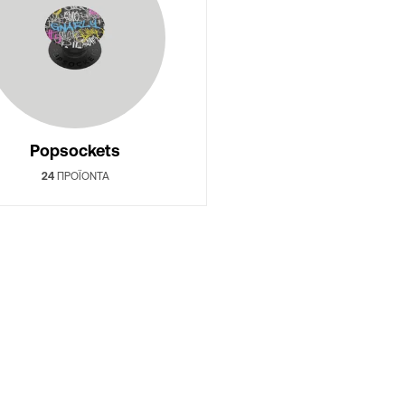
Popsockets
24
ΠΡΟΪΌΝΤΑ