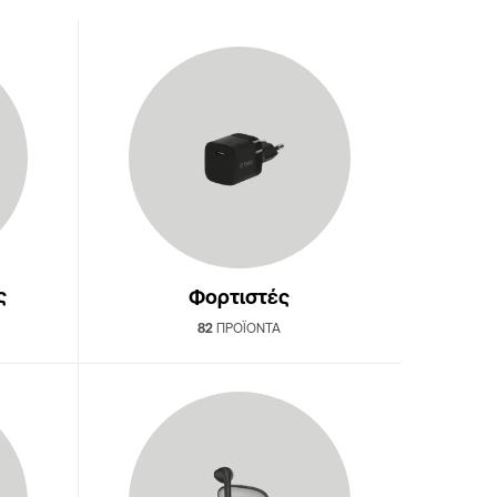
ς
Φορτιστές
82
ΠΡΟΪΌΝΤΑ