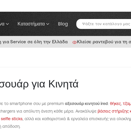
να
Καταστήματα
Blog
ια Service σε όλη την Ελλάδα
Κλείσε ραντεβού για τη 
σουάρ για Κινητά
ε το smartphone σου με premium
αξεσουάρ κινητού ired
:
θήκες
,
τζα
 chargers για απόλυτη άνεση κάθε μέρα. Ανακάλυψε
βάσεις στήριξης 
,
selfie sticks
, αλλά και καθαριστικά & εργαλεία επισκευής για ολοκλη
ή απόδοση.