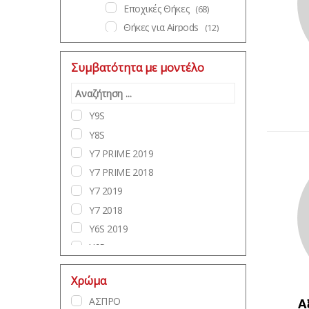
Εποχικές Θήκες
(68)
Θήκες για Airpods
(12)
Καλώδια Φόρτισης
(103)
Φορτιστές
(82)
Συμβατότητα με μοντέλο
Φορητά Ηχεία
(29)
Gadgets
(67)
Y9S
Ακουστικά
(71)
Y8S
Αξεσουάρ Αυτοκινήτου
(54)
Y7 PRIME 2019
Μεμβράνες & Γυαλιά
Y7 PRIME 2018
Προστασίας
(455)
Y7 2019
Γυαλιά Προστασίας
Y7 2018
Οθόνης
(391)
Y6S 2019
Γυαλιά Προστασίας
Y6P
Καμερών
(61)
Y6 PRIME 2018
Powerbanks
(30)
Χρώμα
Y6 PRIME
Αντάπτορες
(20)
ΑΣΠΡΟ
Α
Y6 2019
Selfie Sticks