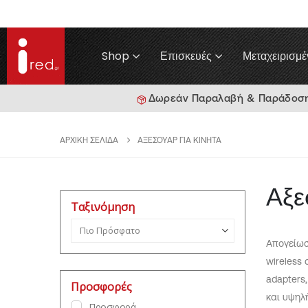
Shop
Επισκευές
Μεταχειρισμέ
Δωρεάν Παραλαβή & Παράδοση γ
ΑΡΧΙΚΉ ΣΕΛΊΔΑ
ΑΞΕΣΟΥΆΡ ΓΙΑ ΚΙΝΗΤΆ
Αξε
Ταξινόμηση
Ταξινόμηση προϊόντων
Απογείωσ
wireless
adapters
Προσφορές
και υψηλ
Προσφορά