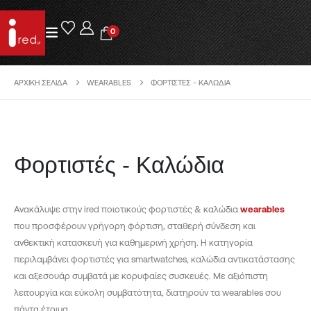
0
ΑΡΧΙΚΉ ΣΕΛΊΔΑ
WEARABLES
ΦΟΡΤΙΣΤΈΣ - ΚΑΛΏΔΙΑ
Φορτιστές - Καλώδια
Ανακάλυψε στην ired ποιοτικούς φορτιστές & καλώδια
wearables
που προσφέρουν γρήγορη φόρτιση, σταθερή σύνδεση και
ανθεκτική κατασκευή για καθημερινή χρήση. Η κατηγορία
περιλαμβάνει φορτιστές για smartwatches, καλώδια αντικατάστασης
και αξεσουάρ συμβατά με κορυφαίες συσκευές. Με αξιόπιστη
λειτουργία και εύκολη συμβατότητα, διατηρούν τα wearables σου
πάντα έτοιμα.