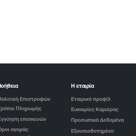
Βοήθεια
Η εταιρία
Πολιτική Επιστροφών
Εταιρικό προφίλ
Τρόποι Πληρωμής
Ευκαιρίες Καριέρας
Εγγύηση επισκευών
Προσωπικά Δεδομένα
Όροι αγοράς
Εξουσιοδοτημένο