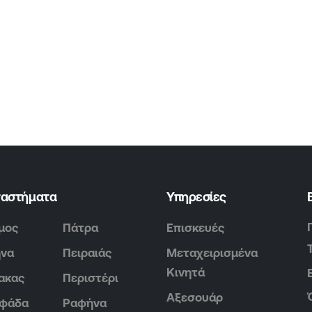
ταστήματα
Υπηρεσίες
μος
Πάτρα
Επισκευές
ήνα
Πειραιάς
Μεταχειρισμένα
Κινητά
ακας
Περιστέρι
Αξεσουάρ
υφάδα
Ραφήνα