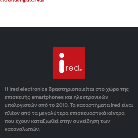
στα
καταστήματα ired!!
Η ired electronics δραστηριοποιείται στο χώρο της
επισκευής smartphones και ηλεκτρονικών
υπολογιστών από το 2010. Τα καταστήματα ired είναι
πλέον από τα μεγαλύτερα επισκευαστικά κέντρα
που έχουν καταξιωθεί στην συνείδηση των
καταναλωτών.