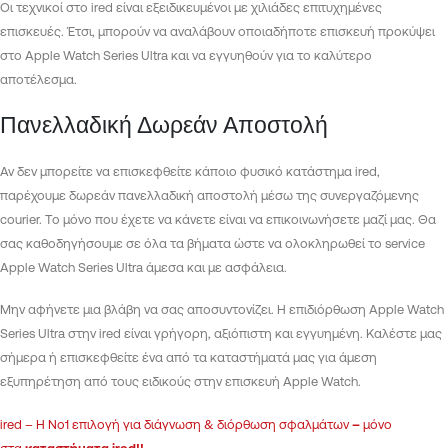
Οι τεχνικοί στο ired είναι εξειδικευμένοι με χιλιάδες επιτυχημένες
επισκευές. Έτσι, μπορούν να αναλάβουν οποιαδήποτε επισκευή προκύψει
στο Apple Watch Series Ultra και να εγγυηθούν για το καλύτερο
αποτέλεσμα.
Πανελλαδική Δωρεάν Αποστολή
Αν δεν μπορείτε να επισκεφθείτε κάποιο φυσικό κατάστημα ired,
παρέχουμε δωρεάν πανελλαδική αποστολή μέσω της συνεργαζόμενης
courier. Το μόνο που έχετε να κάνετε είναι να επικοινωνήσετε μαζί μας. Θα
σας καθοδηγήσουμε σε όλα τα βήματα ώστε να ολοκληρωθεί το service
Apple Watch Series Ultra άμεσα και με ασφάλεια.
Μην αφήνετε μια βλάβη να σας αποσυντονίζει. Η επιδιόρθωση Apple Watch
Series Ultra στην ired είναι γρήγορη, αξιόπιστη και εγγυημένη. Καλέστε μας
σήμερα ή επισκεφθείτε ένα από τα καταστήματά μας για άμεση
εξυπηρέτηση από τους ειδικούς στην επισκευή Apple Watch.
ired – Η Νο1 επιλογή για διάγνωση & διόρθωση σφαλμάτων
–
μόνο