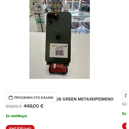
IP
ΠΡΟΣΘΉΚΗ ΣΤΟ ΚΑΛΆΘΙ
IPHONE 13-PRO-MAX 128GB GREEN ΜΕΤΑΧΕΙΡΙΣΜΕΝΟ
539
449,00
€
539,00
€
Σε 
Σε απόθεμα
Ν.Ψυχικό