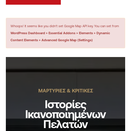
Whoops! It seems like you didn't set Google Map API key. You can set from
WordPress Dashboard > Essential Addons > Elements > Dynamic
Content Elements > Advanced Google Map (Settings)
ΜΑΡΤΥΡΙΕΣ & ΚΡΙΤΙΚΕΣ
Ιστορίες
Ικανοποιημένων
Πελατών