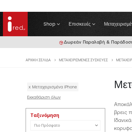
Shop
Επισκευές
Μεταχειρισμέ
Δωρεάν Παραλαβή & Παράδοση 
ΑΡΧΙΚΉ ΣΕΛΊΔΑ
ΜΕΤΑΧΕΙΡΙΣΜΈΝΕΣ ΣΥΣΚΕΥΈΣ
ΜΕΤΑΧΕΙ
Μετ
x
Μεταχειρισμένα iPhone
Εκκαθάριση όλων
Αποκάλ
βρεις 
Ταξινόμηση
Ιδανικά
Ταξινόμηση προϊόντων
κορυφ