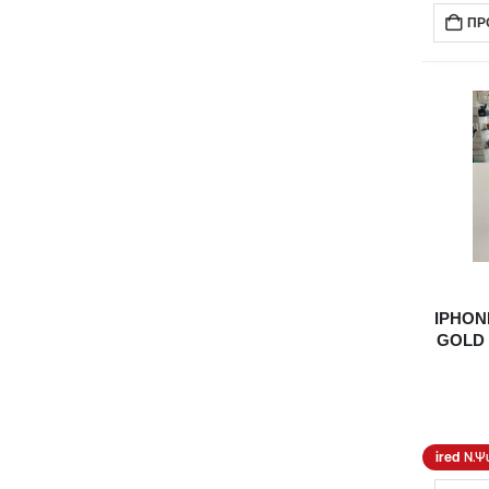
ΠΡ
IPHON
GOLD
Ν.Ψ