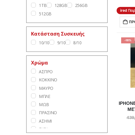
1TB
128GB
256GB
IPHONE 13 PRO MAX
Πει
512GB
IPHONE 13 PRO
ΠΡ
IPHONE 13
IPHONE 12 PRO MAX
Κατάσταση Συσκευής
-16%
10/10
9/10
8/10
Χρώμα
ΑΣΠΡΟ
ΚΟΚΚΙΝΟ
ΜΑΥΡΟ
ΜΠΛΕ
IPHONE
ΜΩΒ
ΜΕ
ΠΡΑΣΙΝΟ
439
ΑΣΗΜΙ
ΓΚΡΙ