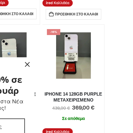
έρι
Καλλιθέα
ΘΉΚΗ ΣΤΟ ΚΑΛΆΘΙ
ΠΡΟΣΘΉΚΗ ΣΤΟ ΚΑΛΆΘΙ
-16%
0% σε
ουάρ
IPHONE 14 128GB PURPLE
 14 128GB WHITE
ΜΕΤΑΧΕΙΡΙΣΜΕΝΟ
 στα Νέα
ΑΧΕΙΡΙΣΜΕΝΟ
ας!
369,00
€
369,00
€
439,00
€
00
€
Σε απόθεμα
ε απόθεμα
Καλλιθέα
θέα