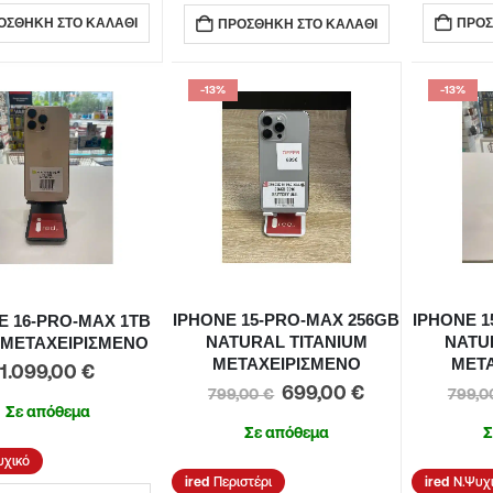
ΟΣΘΉΚΗ ΣΤΟ ΚΑΛΆΘΙ
ΠΡΟΣ
ΠΡΟΣΘΉΚΗ ΣΤΟ ΚΑΛΆΘΙ
-13%
-13%
IPHONE 15-PRO-MAX 256GB
IPHONE 1
E 16-PRO-MAX 1TB
NATURAL TITANIUM
NATU
 ΜΕΤΑΧΕΙΡΙΣΜΕΝΟ
ΜΕΤΑΧΕΙΡΙΣΜΕΝΟ
ΜΕΤ
1.099,00
€
699,00
€
799,00
€
799,
Σε απόθεμα
Σε απόθεμα
Σ
υχικό
Περιστέρι
Ν.Ψυχ