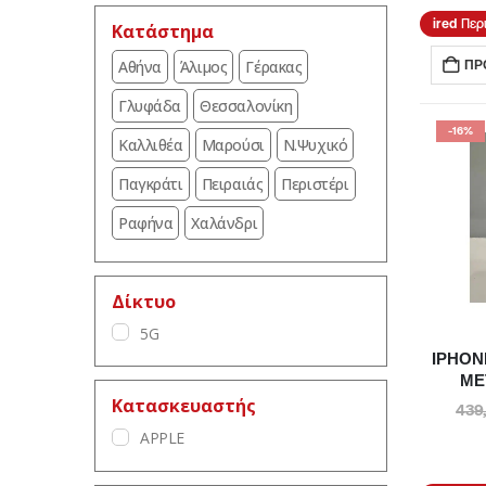
ΧΡΥΣΟ
Περ
Κατάστημα
Αθήνα
Άλιμος
Γέρακας
ΠΡ
Γλυφάδα
Θεσσαλονίκη
-16%
Καλλιθέα
Μαρούσι
Ν.Ψυχικό
Παγκράτι
Πειραιάς
Περιστέρι
Ραφήνα
Χαλάνδρι
Δίκτυο
5G
IPHON
ΜΕ
Κατασκευαστής
439
APPLE