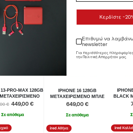
ΟΣΘΉΚΗ ΣΤΟ ΚΑΛΆΘΙ
ΠΡΟΣΘΉΚΗ ΣΤΟ ΚΑΛΆΘΙ
ΠΡΟΣ
Κερδίστε -20
Επιθυμώ να λαμβάν
newsletter
Για περισσότερες πληροφορίες,
την Πολιτική Απορρήτου μας.
 13-PRO-MAX 128GB
IPHONE
IPHONE 16 128GB
ΜΕΤΑΧΕΙΡΙΣΜΕΝΟ
BLACK 
ΜΕΤΑΧΕΙΡΙΣΜΕΝΟ ΜΠΛΕ
449,00
€
649,00
€
,00
€
Σε απόθεμα
Σ
Σε απόθεμα
υχικό
Καλλι
Αθήνα