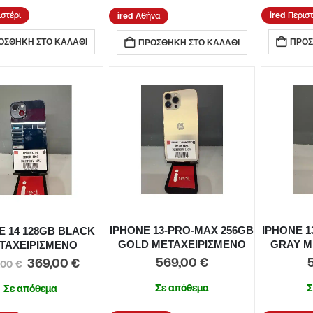
ιστέρι
Περιστ
Αθήνα
ΟΣΘΉΚΗ ΣΤΟ ΚΑΛΆΘΙ
ΠΡΟΣ
ΠΡΟΣΘΉΚΗ ΣΤΟ ΚΑΛΆΘΙ
IPHONE 13-PRO-MAX 256GB
IPHONE 1
E 14 128GB BLACK
GOLD ΜΕΤΑΧΕΙΡΙΣΜΕΝΟ
GRAY Μ
ΤΑΧΕΙΡΙΣΜΕΝΟ
569,00
€
369,00
€
,00
€
Σε απόθεμα
Σ
Σε απόθεμα