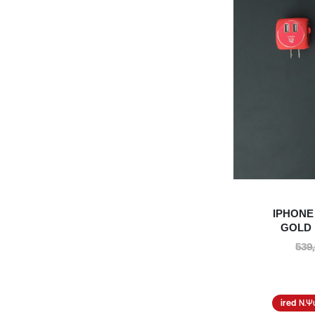
ΠΡ
-17%
IPHONE
GOLD 
539
Ν.Ψ