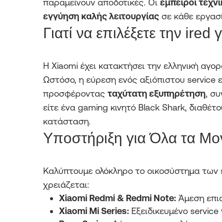
παραμείνουν αποδοτικές. Οι
έμπειροι τεχνι
εγγύηση καλής λειτουργίας
σε κάθε εργασί
Γιατί να επιλέξετε την ired
Η Xiaomi έχει κατακτήσει την ελληνική αγο
Ωστόσο, η εύρεση ενός αξιόπιστου service 
προσφέροντας
ταχύτατη εξυπηρέτηση
, σ
είτε ένα gaming κινητό Black Shark, διαθέ
κατάσταση.
Υποστήριξη για Όλα τα Μο
Καλύπτουμε ολόκληρο το οικοσύστημα των s
χρειάζεται:
Xiaomi Redmi & Redmi Note:
Άμεση επισκ
Xiaomi Mi Series:
Εξειδικευμένο service 