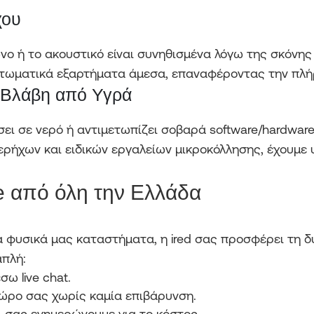
χου
ο ή το ακουστικό είναι συνηθισμένα λόγω της σκόνης
ττωματικά εξαρτήματα άμεσα, επαναφέροντας την πλή
 Βλάβη από Υγρά
σει σε νερό ή αντιμετωπίζει σοβαρά software/hardwar
ερήχων και ειδικών εργαλείων μικροκόλλησης, έχουμε 
ce από όλη την Ελλάδα
τα φυσικά μας καταστήματα, η ired σας προσφέρει τη 
απλή:
ω live chat.
ώρο σας χωρίς καμία επιβάρυνση.
 σας ενημερώνουμε για το κόστος.