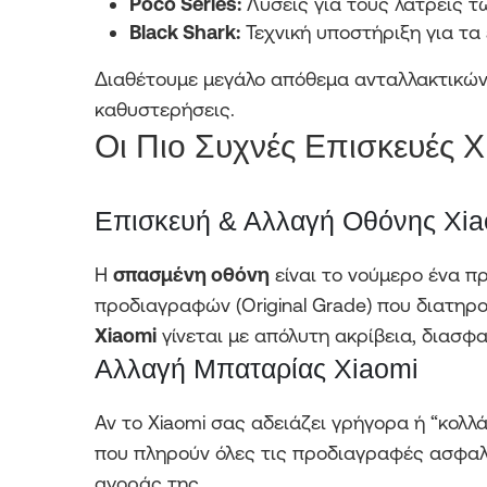
Poco Series:
Λύσεις για τους λάτρεις τω
Black Shark:
Τεχνική υποστήριξη για τα 
Διαθέτουμε μεγάλο απόθεμα ανταλλακτικών,
καθυστερήσεις.
Οι Πιο Συχνές Επισκευές 
Επισκευή & Αλλαγή Οθόνης Xia
Η
σπασμένη οθόνη
είναι το νούμερο ένα π
προδιαγραφών (Original Grade) που διατηρ
Xiaomi
γίνεται με απόλυτη ακρίβεια, διασφ
Αλλαγή Μπαταρίας Xiaomi
Αν το Xiaomi σας αδειάζει γρήγορα ή “κολλ
που πληρούν όλες τις προδιαγραφές ασφαλε
αγοράς της.