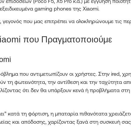
ν επιδόσεων (Poco F5, X5 Pro κ.α.) με εγγύηση ποιότητ
εξειδικευμένα gaming phones της Xiaomi.
 γεγονός που μας επιτρέπει να ολοκληρώνουμε τις πε
Xiaomi που Πραγματοποιούμε
omi
ρόβλημα που αντιμετωπίζουν οι χρήστες. Στην ired, χ
ούν τη φωτεινότητα, την αντίθεση και την ταχύτητα α
αλίζοντας ότι δεν θα υπάρξουν κενά ή προβλήματα στ
άει” κατά τη φόρτιση, η μπαταρία πιθανότατα χρειάζε
ίας και απόδοσης, χαρίζοντας ξανά στη συσκευή σας