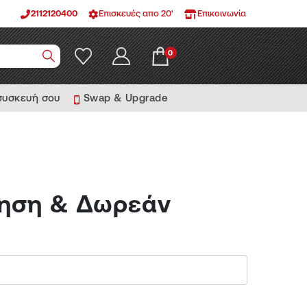
2112120400
Επισκευές απο 20'
Επικοινωνία
0
 συσκευή σου
Swap & Upgrade
ύηση & Δωρεάν