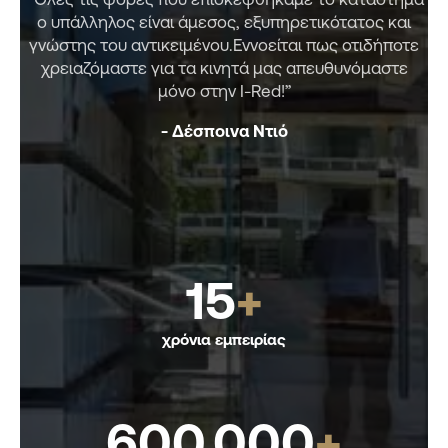
ο υπάλληλος είναι άμεσος, εξυπηρετικότατος και
ε
γνώστης του αντικειμένου.Εννοείται πως οτιδήποτε
κ
χρειαζόμαστε για τα κινητά μας απευθυνόμαστε
π
μόνο στην I-Red!”
α
σχ
- Δέσποινα Ντιό
15
+
χρόνια εμπειρίας
600.000
+