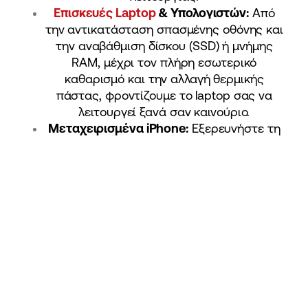
Επισκευές Laptop
& Υπολογιστών:
Από
την αντικατάσταση σπασμένης οθόνης και
την αναβάθμιση δίσκου (SSD) ή μνήμης
RAM, μέχρι τον πλήρη εσωτερικό
καθαρισμό και την αλλαγή θερμικής
πάστας, φροντίζουμε το laptop σας να
λειτουργεί ξανά σαν καινούριο.
Μεταχειρισμένα iPhone:
Εξερευνήστε τη
μεγάλη γκάμα μας από πλήρως ελεγμένα
και πιστοποιημένα
μεταχειρισμένα
iPhone
. Αποκτήστε τις αγαπημένες σας
συσκευές Apple σε άριστη κατάσταση, με
γραπτή εγγύηση και στις πιο
ανταγωνιστικές τιμές της αγοράς.
Αξεσουάρ Κινητών & Gadgets
:
Προστατεύστε την επένδυσή σας με
τεράστια ποικιλία σε ανθεκτικές θήκες,
τζαμάκια προστασίας (tempered glass),