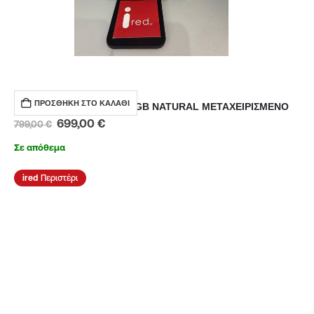
ΠΡΟΣΘΉΚΗ ΣΤΟ ΚΑΛΆΘΙ
IPHONE 15-PRO-MAX 256GB NATURAL ΜΕΤΑΧΕΙΡΙΣΜΕΝΟ
699,00
€
799,00
€
Σε απόθεμα
Περιστέρι