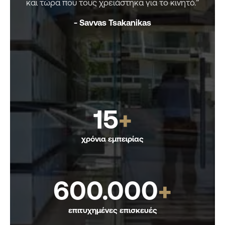
και τώρα που τους χρειάστηκα για το κινητό.”
σε
- Savvas Tsakanikas
ή
αρ
15
+
χρόνια εμπειρίας
600.000
+
επιτυχημένες επισκευές