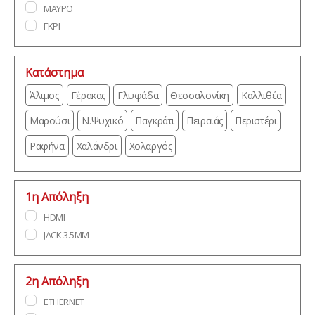
ΜΑΥΡΟ
ΓΚΡΙ
Κατάστημα
Άλιμος
Γέρακας
Γλυφάδα
Θεσσαλονίκη
Καλλιθέα
Μαρούσι
Ν.Ψυχικό
Παγκράτι
Πειραιάς
Περιστέρι
Ραφήνα
Χαλάνδρι
Χολαργός
1η Απόληξη
HDMI
JACK 3.5MM
2η Απόληξη
ETHERNET