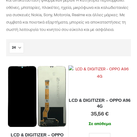
και αντικατάσταση φθαρμένων μερών. Η κατηγορία περιλαμβάνει
οθόνες, μπαταρίες, πλακέτες, ηχεία, μικρόφωνα και καλωδιοταινίες
για συσκευές Nokia, Sony, Motorola, Realme και άλλες μάρκες. Με
συμβατά και ποιοτικά εξαρτήματα, μπορείς να αποκαταστήσεις τη
σωστή λειτουργία του κινητού σου εύκολα και με ασφάλεια.
LCD & DIGITIZER – OPPO A96
4G
35,56
€
Σε απόθεμα
LCD & DIGITIZER – OPPO