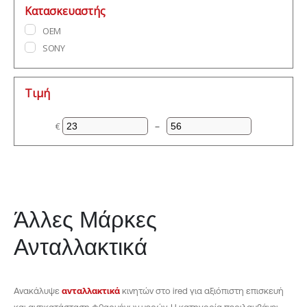
Κατασκευαστής
OEM
SONY
Τιμή
€
–
Ελάχιστη τιμή
Μέγιστη τιμή
Άλλες Μάρκες
Ανταλλακτικά
Ανακάλυψε
ανταλλακτικά
κινητών στο ired για αξιόπιστη επισκευή