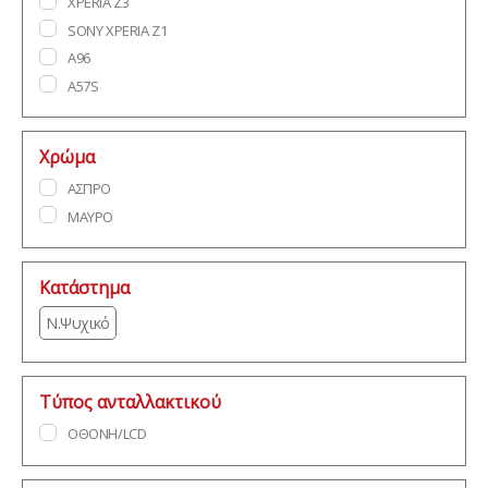
XPERIA Z3
SONY XPERIA Z1
A96
A57S
Χρώμα
ΑΣΠΡΟ
ΜΑΥΡΟ
Κατάστημα
Ν.Ψυχικό
Τύπος ανταλλακτικού
ΟΘΟΝΗ/LCD