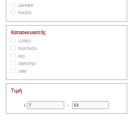
LEATHER
PLASTIC
Κατασκευαστής
COTECI
DUX DUCIS
KLD
OBASTYLE
OEM
Τιμή
€
–
Ελάχιστη τιμή
Μέγιστη τιμή