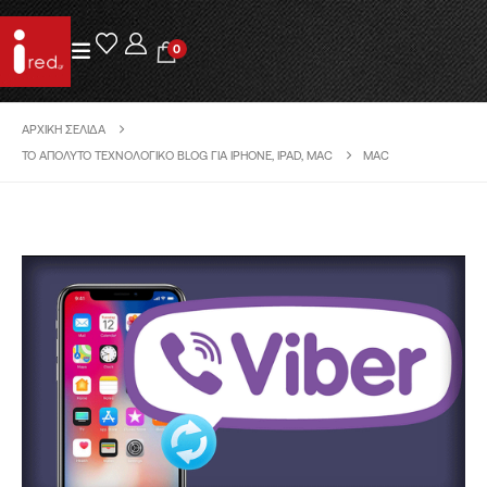
0
ΑΡΧΙΚΉ ΣΕΛΊΔΑ
ΤΟ ΑΠΌΛΥΤΟ ΤΕΧΝΟΛΟΓΙΚΌ BLOG ΓΙΑ IPHONE, IPAD, MAC
MAC