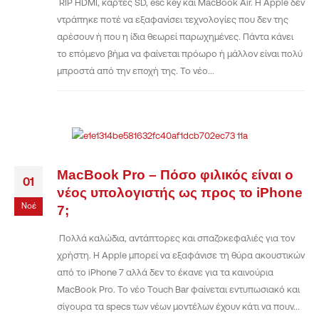
RIP HDMI, κάρτες SD, esc key και MacBook Air. Η Apple δεν
ντράπηκε ποτέ να εξαφανίσει τεχνολογίες που δεν της
αρέσουν ή που η ίδια θεωρεί παρωχημένες. Πάντα κάνει
το επόμενο βήμα να φαίνεται πρόωρο ή μάλλον είναι πολύ
μπροστά από την εποχή της. Το νέο...
MacBook Pro – Πόσο φιλικός είναι ο
01
νέος υπολογιστής ως προς το iPhone
Νοέ
7;
Πολλά καλώδια, αντάπτορες και σπαζοκεφαλιές για τον
χρήστη. Η Apple μπορεί να εξαφάνισε τη θύρα ακουστικών
από το iPhone 7 αλλά δεν το έκανε για τα καινούρια
MacBook Pro. Το νέο Touch Bar φαίνεται εντυπωσιακό και
σίγουρα τα specs των νέων μοντέλων έχουν κάτι να πουν...