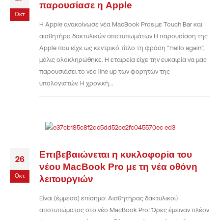
παρουσίασε η Apple
Οκτ
Η Apple ανακοίνωσε νέα MacBook Pros με Touch Bar και
αισθητήρα δακτυλικών αποτυπωμάτων Η παρουσίαση της
Apple που είχε ως κεντρικό τίτλο τη φράση “Hello again”,
μόλις ολοκληρώθηκε. Η εταιρεία είχε την ευκαιρία να μας
παρουσιάσει το νέο line up των φορητών της
υπολογιστών. Η χρονική...
Επιβεβαιώνεται η κυκλοφορία του
26
νέου MacBook Pro με τη νέα οθόνη
Οκτ
λειτουργιών
Είναι (έμμεσα) επίσημο: Αισθητήρας δακτυλικού
αποτυπώματος στο νέο MacBook Pro! Ώρες έμειναν πλέον