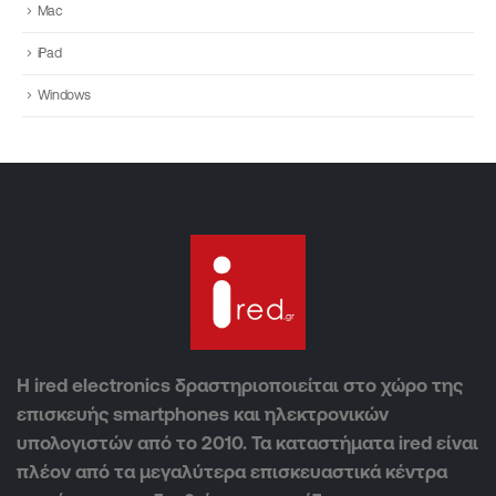
Mac
iPad
Windows
Η ired electronics δραστηριοποιείται στο χώρο της
επισκευής smartphones και ηλεκτρονικών
υπολογιστών από το 2010. Τα καταστήματα ired είναι
πλέον από τα μεγαλύτερα επισκευαστικά κέντρα