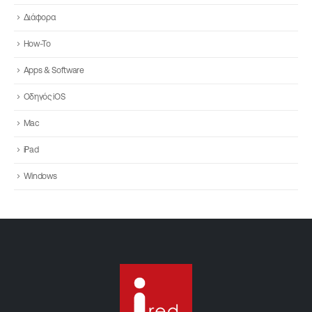
Διάφορα
How-To
Apps & Software
Οδηγός iOS
Mac
iPad
Windows