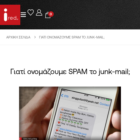
0
ΑΡΧΙΚΉ ΣΕΛΊΔΑ
ΓΙΑΤΊ ΟΝΟΜΆΖΟΥΜΕ SPAM ΤΟ JUNK-MAIL;
Γιατί ονομάζουμε SPAM το junk-mail;