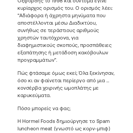
Οξφόρδης το 1998 και σύντομα έγινε
κυρίαρχος ορισμός του. Ο ορισμός λέει:
“Αδιάφορα ή άχρηστα μηνύματα που
αποστέλλονται μέσω Διαδικτύου,
συνήθως σε τεράστιους αριθμούς
χρηστών ταυτόχρονα, για
διαφημιστικούς σκοπούς, προσπάθειες
εξαπάτησης ή μετάδοση κακόβουλων
προγραμμάτων”.
Πώς φτάσαμε όμως εκεί; Όλα ξεκίνησαν,
όσο κι αν φαίνεται περίεργο από μια …
κονσέρβα χοιρινής ωμοπλάτης με
καρυκεύματα.
Πόσο μπορείς να φας;
Η Hormel Foods δημιούργησε το Spam
luncheon meat (γνωστό ως κορν-μπιφ)