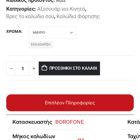
Κωδικός προϊόντος:
Μ/Δ
Κατηγορίες:
Αξεσουάρ για Κινητά
,
Βρες το καλώδιο σου
,
Καλώδια Φόρτισης
ΧΡΏΜΑ
ΕΚΚΑΘΆΡΙΣΗ
ΠΡΟΣΘΉΚΗ ΣΤΟ ΚΑΛΆΘΙ
Επιπλέον Πληροφορίες
Κατασκευαστής
BOROFONE
Κατά
Μήκος καλωδίων
Ταχύ