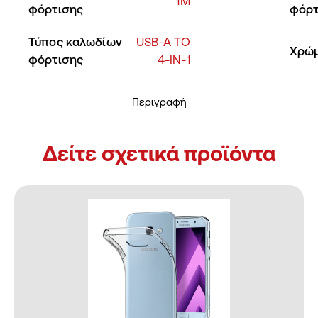
1Μ
φόρτισης
φόρτ
Τύπος καλωδίων
USB-A TO
Χρώ
φόρτισης
4-IN-1
Περιγραφή
Δείτε σχετικά προϊόντα