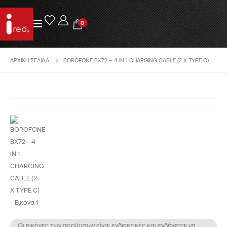
0
ΑΡΧΙΚΉ ΣΕΛΊΔΑ
BOROFONE BX72 – 4 IN 1 CHARGING CABLE (2 X TYPE C)
Οι εικόνες των προϊόντων είναι ενδεικτικές και ενδέχεται να