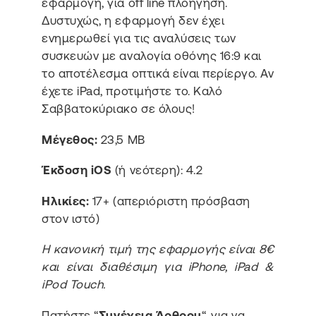
εφαρμογή, για off line πλοήγηση.
Δυστυχώς, η εφαρμογή δεν έχει
ενημερωθεί για τις αναλύσεις των
συσκευών με αναλογία οθόνης 16:9 και
το αποτέλεσμα οπτικά είναι περίεργο. Αν
έχετε iPad, προτιμήστε το. Καλό
Σαββατοκύριακο σε όλους!
Μέγεθος:
23,5 MB
Έκδοση iOS
(ή νεότερη): 4.2
Ηλικίες:
17+ (απεριόριστη πρόσβαση
στον ιστό)
Η κανονική τιμή της εφαρμογής είναι 8€
και είναι διαθέσιμη για iPhone, iPad &
iPod Touch.
Πατήστε “
Συνέχεια Άρθρου
“, για να