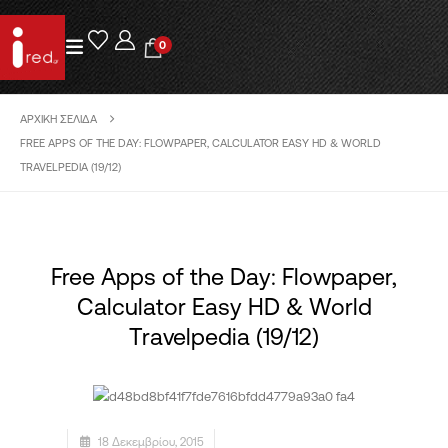
0
ΑΡΧΙΚΉ ΣΕΛΊΔΑ
FREE APPS OF THE DAY: FLOWPAPER, CALCULATOR EASY HD & WORLD
TRAVELPEDIA (19/12)
Free Apps of the Day: Flowpaper,
Calculator Easy HD & World
Travelpedia (19/12)
18 Δεκεμβρίου, 2015