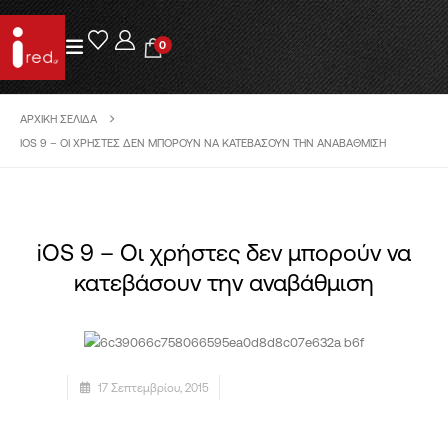
0
ΑΡΧΙΚΉ ΣΕΛΊΔΑ
IOS 9 – ΟΙ ΧΡΉΣΤΕΣ ΔΕΝ ΜΠΟΡΟΎΝ ΝΑ ΚΑΤΕΒΆΣΟΥΝ ΤΗΝ ΑΝΑΒΆΘΜΙΣΗ
iOS 9 – Οι χρήστες δεν μπορούν να
κατεβάσουν την αναβάθμιση
17 Σεπτεμβρίου, 2015