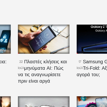
ια:
Πλαστές κλήσεις και
Samsung G
22
17
μηνύματα AI: Πώς
Tri-Fold: Αξ
Ιούλ
Ιούλ
να τις αναγνωρίσετε
αγορά του;
πριν είναι αργά