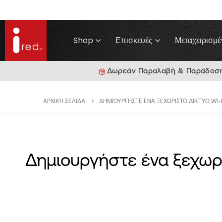
Shop
Επισκευές
Μεταχειρισμέ
Δωρεάν Παραλαβή & Παράδοση γ
ΑΡΧΙΚΉ ΣΕΛΊΔΑ
ΔΗΜΙΟΥΡΓΉΣΤΕ ΈΝΑ ΞΕΧΩΡΙΣΤΌ ΔΊΚΤΥΟ WI-F
Δημιουργήστε ένα ξεχωρι