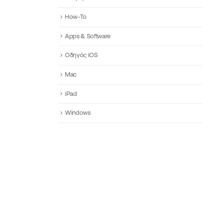
How-To
Apps & Software
Οδηγός iOS
Mac
iPad
Windows
ν