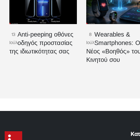
Anti-peeping οθόνες
Wearables &
13
8
οδηγός προστασίας
Smartphones: 
Ιούλ
Ιούλ
της ιδιωτικότητας σας
Νέος «Βοηθός» το
Κινητού σου
Κα