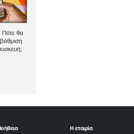
: Πότε θα
αβάθμιση
συσκευή;
Βοήθεια
Η εταιρία