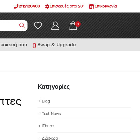
2112120400
Επισκευές απο 20'
Επικοινωνία
0
συσκευή σου
Swap & Upgrade
Κατηγορίες
έπτες
Blog
Tech News
iPhone
Διάφορα