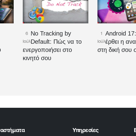
No Tracking by
Android 17
6
1
Ο
Default: Πώς να το
έρθει η αν
Ιούλ
Ιούλ
υ
ενεργοποιήσει στο
στη δική σου 
κινητό σου
ταστήματα
Υπηρεσίες