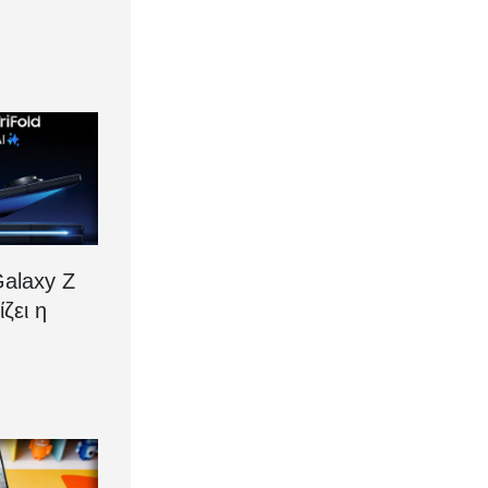
alaxy Z
ίζει η