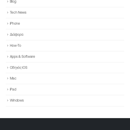
Blog
Tech News
iPhone
Διάφορα
How-To
Apps & Software
Οδηγός iOS
Mac
iPad
Windows