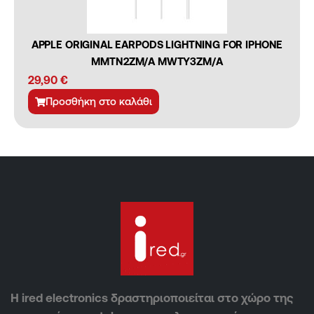
APPLE ORIGINAL EARPODS LIGHTNING FOR IPHONE
MMTN2ZM/A MWTY3ZM/A
29,90
€
Προσθήκη στο καλάθι
Η ired electronics δραστηριοποιείται στο χώρο της