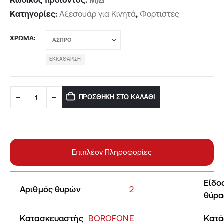
Κωδικός προϊόντος:
Μ/Δ
Κατηγορίες:
Αξεσουάρ για Κινητά
,
Φορτιστές
ΧΡΏΜΑ
ΕΚΚΑΘΆΡΙΣΗ
ΠΡΟΣΘΉΚΗ ΣΤΟ ΚΑΛΆΘΙ
Επιπλέον Πληροφορίες
Είδο
Αριθμός θυρών
2
θύρα
Κατασκευαστής
BOROFONE
Κατά