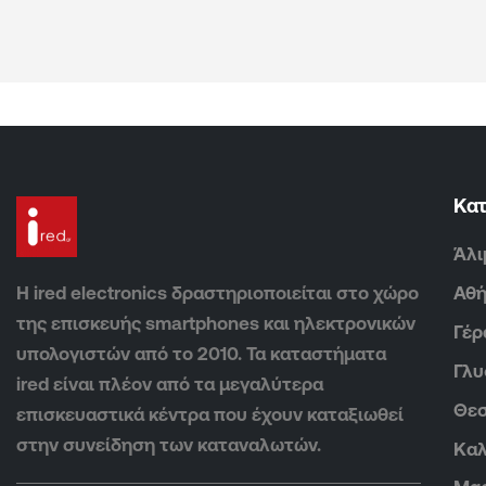
Κα
Άλι
Η ired electronics δραστηριοποιείται στο χώρο
Αθ
της επισκευής smartphones και ηλεκτρονικών
Γέρ
υπολογιστών από το 2010. Τα καταστήματα
Γλ
ired είναι πλέον από τα μεγαλύτερα
Θεσ
επισκευαστικά κέντρα που έχουν καταξιωθεί
στην συνείδηση των καταναλωτών.
Καλ