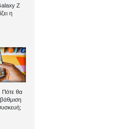
alaxy Z
ίζει η
: Πότε θα
αβάθμιση
συσκευή;