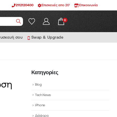
2112120400
Επισκευές απο 20'
Επικοινωνία
0
συσκευή σου
Swap & Upgrade
Κατηγορίες
ωση
Blog
Tech News
iPhone
Διάφορα