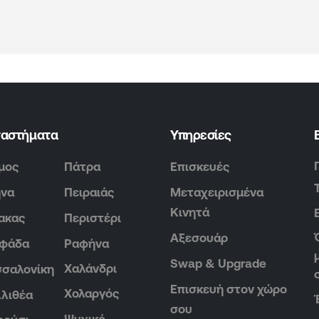
ταστήματα
Υπηρεσίες
μος
Πάτρα
Επισκευές
ήνα
Πειραιάς
Μεταχειρισμένα
Κινητά
ακας
Περιστέρι
Αξεσουάρ
υφάδα
Ραφήνα
Swap & Upgrade
Χαλάνδρι
σαλονίκη
Επισκευή στον χώρο
Χολαργός
λιθέα
σου
Ψυχικό