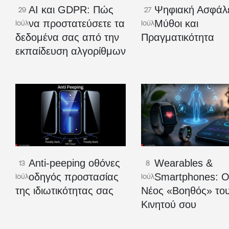
AI και GDPR: Πώς
Ψηφιακή Ασφάλε
29
27
να προστατεύσετε τα
Μύθοι και
Ιούλ
Ιούλ
δεδομένα σας από την
Πραγματικότητα
εκπαίδευση αλγορίθμων
Anti-peeping οθόνες
Wearables &
13
8
οδηγός προστασίας
Smartphones: 
Ιούλ
Ιούλ
της ιδιωτικότητας σας
Νέος «Βοηθός» το
Κινητού σου