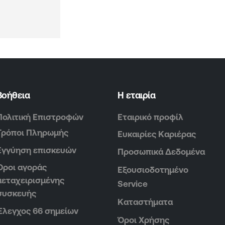
Βοήθεια
Η εταιρία
Πολιτική Επιστροφών
Εταιρικό προφίλ
Τρόποι Πληρωμής
Ευκαιρίες Καριέρας
Εγγύηση επισκευών
Προσωπικά Δεδομένα
Όροι αγοράς
Εξουσιοδοτημένο
μεταχειρισμένης
Service
συσκευής
Καταστήματα
Έλεγχος 66 σημείων
Όροι Χρήσης