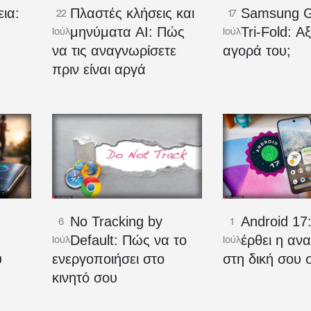
ια:
Πλαστές κλήσεις και
Samsung G
22
17
μηνύματα AI: Πώς
Tri-Fold: Αξ
Ιούλ
Ιούλ
να τις αναγνωρίσετε
αγορά του;
πριν είναι αργά
No Tracking by
Android 17
6
1
Ο
Default: Πώς να το
έρθει η αν
Ιούλ
Ιούλ
υ
ενεργοποιήσει στο
στη δική σου 
κινητό σου