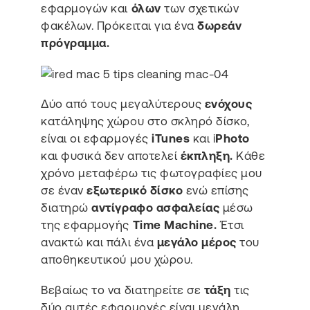
εφαρμογών και
όλων
των σχετικών
φακέλων. Πρόκειται για ένα
δωρεάν
πρόγραμμα.
Δύο από τους μεγαλύτερους
ενόχους
κατάληψης χώρου στο σκληρό δίσκο,
είναι οι εφαρμογές
iTunes
και i
Photo
και φυσικά δεν αποτελεί
έκπληξη.
Κάθε
χρόνο μεταφέρω τις φωτογραφίες μου
σε έναν
εξωτερικό δίσκο
ενώ επίσης
διατηρώ
αντίγραφο ασφαλείας
μέσω
της εφαρμογής
Time Machine.
Έτσι
ανακτώ και πάλι ένα
μεγάλο μέρος
του
αποθηκευτικού μου χώρου.
Βεβαίως το να διατηρείτε σε
τάξη
τις
δύο αυτές εφαρμογές είναι μεγάλη