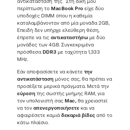
αντικατάσταση της. Στη δική μου
περίπτωση το
MacBook Pro
είχε δύο
υποδοχές DIMM όπου η καθεμία
καταλαμβάνονταν από μία μονάδα 2GB,
Επειδή δεν υπήρχε ελεύθερη θέση,
έπρεπε να τις
αντικαταστήσω
με δύο
μονάδες των 4GB. Συγκεκριμένα
πρόσθεσα
DDR3
με ταχύτητα 1,333
ΜΗz.
Eάν αποφασίσετε να κάνετε
την
αντικατάσταση
μόνος σας, θα πρέπει να
προσέξετε μερικά πράγματα. Μετά την
εύρεση
της σωστής μνήμης RAM, για
τον υπολογιστή σας
Mac,
θα χρειαστεί
να τον
απενεργοποιήσετε
και να
αφαιρέσετε καμιά
δεκαριά βίδες
από το
κάτω πλαίσιο.