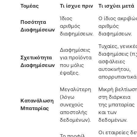
Τομέας
Τι ίσχυε πριν
Τι ισχύει μετά
Ίδιος
Ο ίδιος ακριβώ
Ποσότητα
αριθμός
αριθμός
Διαφημίσεων
διαφημίσεων.
διαφημίσεων.
Τυχαίες, γενικέ
Διαφημίσεις
διαφημίσεις (π.
Σχετικότητα
για προϊόντα
ασφάλειες
Διαφημίσεων
που μόλις
αυτοκινήτου,
έψαξες.
απορρυπαντικά)
Μεγαλύτερη
Μικρή βελτίωσ
(λόγω
στη διάρκεια
Κατανάλωση
συνεχούς
της μπαταρίας
Μπαταρίας
αποστολής
και των
δεδομένων).
δεδομένων.
Οι εταιρείες δε
Το προφίλ