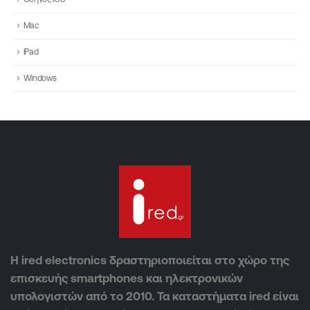
Mac
iPad
Windows
Η ired electronics δραστηριοποιείται στο χώρο της
επισκευής smartphones και ηλεκτρονικών
υπολογιστών από το 2010. Τα καταστήματα ired είναι