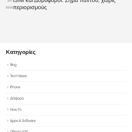
iSIM και Δορυφόροι: Σήμα παντού, χωρίς
26
περιορισμούς
Ιούν
Κατηγορίες
Blog
Tech News
iPhone
Διάφορα
How-To
Apps & Software
Οδηγός iOS