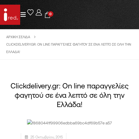
0
ΑΡΧΙΚΉ ΣΕΛΊΔΑ
CLICKDELIVERY.GR: ON LINE ΠΑΡΑΓΓΕΛΊΕΣ ΦΑΓΗΤΟΎ ΣΕ ΈΝΑ ΛΕΠΤΌ ΣΕ ΌΛΗ ΤΗΝ
ΕΛΛΆΔΑ!
Clickdelivery.gr: On line παραγγελίες
φαγητού σε ένα λεπτό σε όλη την
Ελλάδα!
25 Οκτωβρίου, 2015