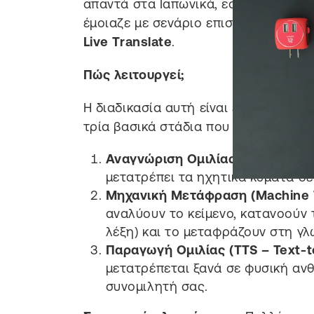
απαντά στα Ιαπωνικά, εσείς ακούτε
έμοιαζε με σενάριο επιστημονικής φ
Live Translate
.
Πώς λειτουργεί;
Η διαδικασία αυτή είναι ένα θαύμα τ
τρία βασικά στάδια που εκτελούνται
Αναγνώριση Ομιλίας (STT – Spee
μετατρέπει τα ηχητικά κύματα σε
Μηχανική Μετάφραση (Machine T
αναλύουν το κείμενο, κατανοούν 
λέξη) και το μεταφράζουν στη γ
Παραγωγή Ομιλίας (TTS – Text-t
μετατρέπεται ξανά σε φυσική αν
συνομιλητή σας.