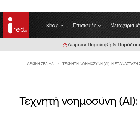
Shop
Επισκευές
Μεταχειρισμέ
Δωρεάν Παραλαβή & Παράδοση 
ΑΡΧΙΚΉ ΣΕΛΊΔΑ
ΤΕΧΝΗΤΉ ΝΟΗΜΟΣΎΝΗ (AI): Η ΕΠΑΝΆΣΤΑΣΗ
Τεχνητή νοημοσύνη (AI)