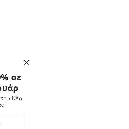
0% σε
ουάρ
 στα Νέα
ας!