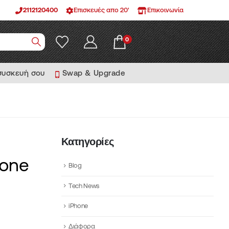
2112120400
Επισκευές απο 20'
Επικοινωνία
0
 συσκευή σου
Swap & Upgrade
Κατηγορίες
hone
Blog
Tech News
iPhone
Διάφορα