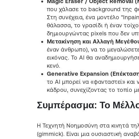
Magic Eraser / Object Removal (
που χάλασε το background της φω
Στη συνέχεια, ένα μοντέλο “Inpai
θάλασσα, το γρασίδι ή έναν τοίχο
δημιουργώντας pixels που δεν υπ
Μετακίνηση και Αλλαγή Μεγέθο
έναν άνθρωπο), να το μεγαλώσετε
εικόνας. Το AI θα αναδημιουργήσ
κενό.
Generative Expansion (Επέκταση
το AI μπορεί να «φανταστεί» και 
κάδρου, συνεχίζοντας το τοπίο με
Συμπέρασμα: Το Μέλλο
Η Τεχνητή Νοημοσύνη στα κινητά τηλ
(gimmick). Είναι μια ουσιαστική ανα