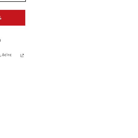
%
ω
 δείτε