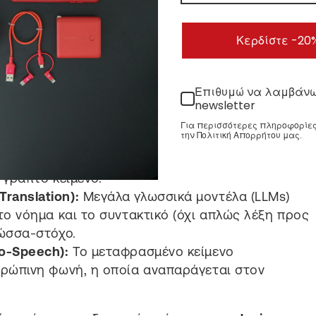
 τη μετάφραση στη γλώσσα σας. Αυτό που κάποτε
αντασίας, τώρα είναι πραγματικότητα μέσω του
Κερδίστε -20
Επιθυμώ να λαμβάν
newsletter
ης υπολογιστικής γλωσσολογίας και χωρίζεται σε
Για περισσότερες πληροφορίες,
 ταυτόχρονα:
την Πολιτική Απορρήτου μας.
ch-to-Text):
Το AI ακούει τη φωνή σας και
 γραπτό κείμενο.
ranslation):
Μεγάλα γλωσσικά μοντέλα (LLMs)
το νόημα και το συντακτικό (όχι απλώς λέξη προς
λώσσα-στόχο.
o-Speech):
Το μεταφρασμένο κείμενο
θρώπινη φωνή, η οποία αναπαράγεται στον