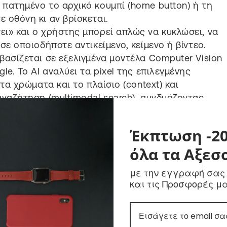
πατημένο το αρχικό κουμπί (home button) ή τη
 οθόνη κι αν βρίσκεται.
ι» και ο χρήστης μπορεί απλώς να κυκλώσει, να
ε οποιοδήποτε αντικείμενο, κείμενο ή βίντεο.
βασίζεται σε εξελιγμένα μοντέλα Computer Vision
e. Το AI αναλύει τα pixel της επιλεγμένης
τα χρώματα και το πλαίσιο (context) και
ναζήτηση (multimodal search), συνδυάζοντας
να φέρει τα πιο ακριβή αποτελέσματα σε κλάσματα
Έκπτωση -2
Κλήσεων (Live Translate):
όλα τα Αξεσ
Γλωσσικά Σύνορα
με την εγγραφή σας
και τις Προσφορές μ
ενοδοχείο στο Τόκιο. Εσείς μιλάτε Ελληνικά ή
νικά σε πραγματικό χρόνο, ενώ όταν εκείνος