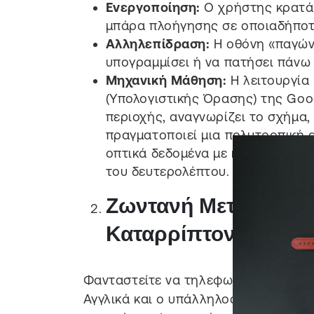
Ενεργοποίηση:
Ο χρήστης κρατά 
μπάρα πλοήγησης σε οποιαδήποτε
Αλληλεπίδραση:
Η οθόνη «παγώνε
υπογραμμίσει ή να πατήσει πάνω σ
Μηχανική Μάθηση:
Η λειτουργία 
(Υπολογιστικής Όρασης) της Googl
περιοχής, αναγνωρίζει το σχήμα, 
πραγματοποιεί μια πολυτροπική α
οπτικά δεδομένα με κείμενο για 
του δευτερολέπτου.
Ζωντανή Μετάφραση 
Καταρρίπτοντας τα 
Φανταστείτε να τηλεφωνείτε σε ένα ξ
Αγγλικά και ο υπάλληλος ακούει Ιαπω