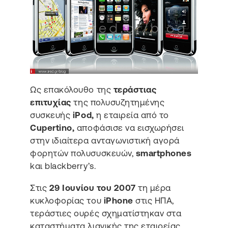
Ως επακόλουθο της
τεράστιας
επιτυχίας
της πολυσυζητημένης
συσκευής
iPod,
η εταιρεία από το
Cupertino,
αποφάσισε να εισχωρήσει
στην ιδιαίτερα ανταγωνιστική αγορά
φορητών πολυσυσκευών,
smartphones
kαι blackberry’s.
Στις
29 Ιουνίου του 2007
τη μέρα
κυκλοφορίας του
iPhone
στις ΗΠΑ,
τεράστιες ουρές σχηματίστηκαν στα
καταστήματα λιανικής της εταιρείας,