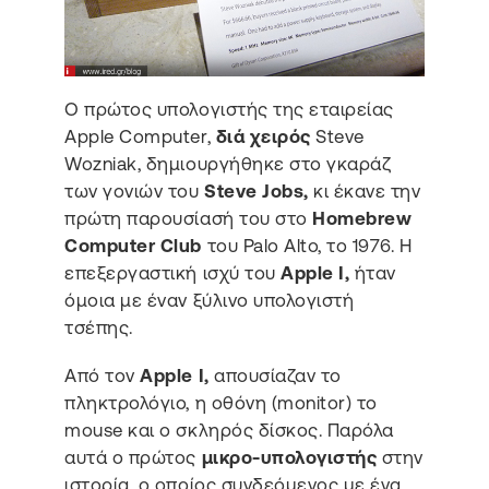
O πρώτος υπολογιστής της εταιρείας
Apple Computer,
διά χειρός
Steve
Wozniak, δημιουργήθηκε στο γκαράζ
των γονιών του
Steve Jobs,
κι έκανε την
πρώτη παρουσίασή του στο
Homebrew
Computer Club
του Palo Alto, το 1976. Η
επεξεργαστική ισχύ του
Apple I,
ήταν
όμοια με έναν ξύλινο υπολογιστή
τσέπης.
Από τον
Apple I,
απουσίαζαν το
πληκτρολόγιο, η οθόνη (monitor) το
mouse και ο σκληρός δίσκος. Παρόλα
αυτά ο πρώτος
μικρο-υπολογιστής
στην
ιστορία, ο οποίος συνδεόμενος με ένα