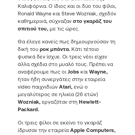
Καλιφόρνια. Ο ίδιος και οι δύο του φίλοι,
Ronald Wayne και Steve Wozniak, σχεδόν
καθημερινά, σύχναζαν
στο γκαράζ του
σπιτιού του,
με τις ώρες.
Θα έλεγε κανείς πως δημιουργούσαν τη
δική του
ροκ μπάντα.
Κάτι τέτοιο
φυσικά δεν ίσχυε. Οι τρεις νέοι είχαν
άλλα σχέδια στο μυαλό τους. Πρέπει να
αναφέρουμε πως οι
Jobs
και
Wayne,
ήταν ήδη συνεργάτες στην εταιρεία
video παιχνιδιών
Atari,
ενώ ο
μεγαλύτερος σε ηλικία (26 ετών)
Wozniak,
εργαζόταν στη
Hewlett-
Packard.
Οι τρεις φίλοι σε εκείνο το γκαράζ
ίδρυσαν την εταιρεία
Apple Computers,