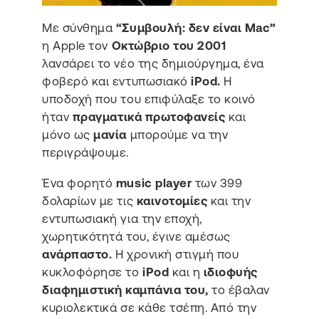
Με σύνθημα
“Συμβουλή: δεν είναι Mac”
η Apple τον
Οκτώβριο του 2001
λανσάρει το νέο της δημιούργημα, ένα
φοβερό και εντυπωσιακό
iPod.
Η
υποδοχή που του επιφύλαξε το κοινό
ήταν
πραγματικά πρωτοφανείς
και
μόνο ως
μανία
μπορούμε να την
περιγράψουμε.
Ένα φορητό
music player
των 399
δολαρίων με τις
καινοτομίες
και την
εντυπωσιακή για την εποχή,
χωρητικότητά του, έγινε αμέσως
ανάρπαστο.
Η χρονική στιγμή που
κυκλοφόρησε το
iPod
και η
ιδιοφυής
διαφημιστική καμπάνια του,
το έβαλαν
κυριολεκτικά σε κάθε τσέπη. Από την