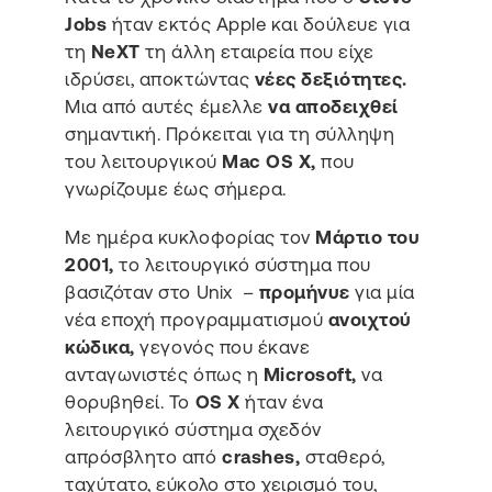
Jobs
ήταν εκτός Apple και δούλευε για
τη
NeXT
τη άλλη εταιρεία που είχε
ιδρύσει, αποκτώντας
νέες δεξιότητες.
Μια από αυτές έμελλε
να αποδειχθεί
σημαντική. Πρόκειται για τη σύλληψη
του λειτουργικού
Mac OS X,
που
γνωρίζουμε έως σήμερα.
Με ημέρα κυκλοφορίας τον
Μάρτιο του
2001,
το λειτουργικό σύστημα που
βασιζόταν στο Unix –
προμήνυε
για μία
νέα εποχή προγραμματισμού
ανοιχτού
κώδικα,
γεγονός που έκανε
ανταγωνιστές όπως η
Microsoft,
να
θορυβηθεί. Το
OS X
ήταν ένα
λειτουργικό σύστημα σχεδόν
απρόσβλητο από
crashes,
σταθερό,
ταχύτατο, εύκολο στο χειρισμό του,