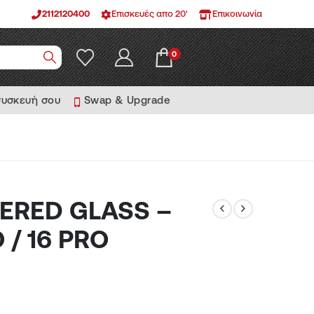
2112120400
Επισκευές απο 20'
Επικοινωνία
0
συσκευή σου
Swap & Upgrade
ERED GLASS –
O / 16 PRO