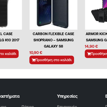
EL CASE
CARBON FLEXIBLE CASE
ARMOR KICK
LG K10 2017
SHOPRANO – SAMSUNG
SAMSUNG GA
GALAXY S8
14,90
€
10,90
€
το καλάθι
Προσθήκη
Προσθήκη στο καλάθι
ταστήματα
Υπηρεσίες
μος
Πάτρα
Επισκευές