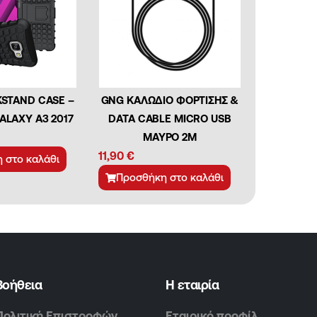
STAND CASE –
GNG ΚΑΛΩΔΙΟ ΦΟΡΤΙΣΗΣ &
LAXY A3 2017
DATA CABLE MICRO USB
ΜΑΥΡΟ 2Μ
11,90
€
 στο καλάθι
Προσθήκη στο καλάθι
Βοήθεια
Η εταιρία
Πολιτική Επιστροφών
Εταιρικό προφίλ