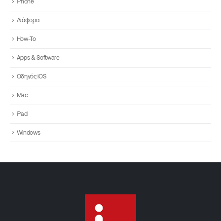
iPhone
Διάφορα
How-To
Apps & Software
Οδηγός iOS
Mac
iPad
Windows