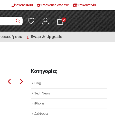
2112120400
Επισκευές απο 20'
Επικοινωνία
0
συσκευή σου
Swap & Upgrade
Κατηγορίες
Blog
Tech News
iPhone
Διάφορα