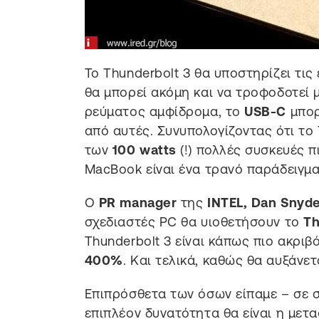
Το Thunderbolt 3 θα υποστηρίζει τις
θα μπορεί ακόμη και να τροφοδοτεί
ρεύματος αμφίδρομα, το
USB-C
μπορ
από αυτές. Συνυπολογίζοντας ότι το 
των
100 watts
(!) πολλές συσκευές π
MacBook είναι ένα τρανό παράδειγμα
Ο
PR manager
της
INTEL, Dan Snyde
σχεδιαστές PC θα υιοθετήσουν το
Th
Thunderbolt 3 είναι κάπως πιο ακριβ
400%
. Και τελικά, καθώς θα αυξάνε
Επιπρόσθετα των όσων είπαμε – σε σ
επιπλέον δυνατότητα θα είναι η μετ