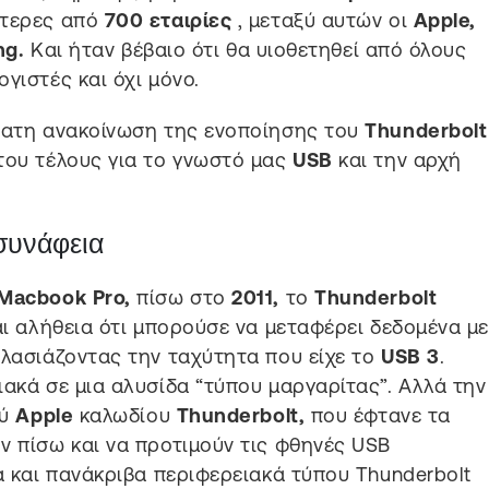
ότερες από
700 εταιρίες
, μεταξύ αυτών οι
Apple,
ng.
Και ήταν βέβαιο ότι θα υιοθετηθεί από όλους
γιστές και όχι μόνο.
σφατη ανακοίνωση της ενοποίησης του
Thunderbolt
 του τέλους για το γνωστό μας
USB
και την αρχή
συνάφεια
Macbook Pro,
πίσω στο
2011,
το
Thunderbolt
αι αλήθεια ότι μπορούσε να μεταφέρει δεδομένα μ
λασιάζοντας την ταχύτητα που είχε το
USB 3
.
ιακά σε μια αλυσίδα “τύπου μαργαρίτας”. Αλλά την
ού
Apple
καλωδίου
Thunderbolt,
που έφτανε τα
ν πίσω και να προτιμούν τις φθηνές USB
α και πανάκριβα περιφερειακά τύπου Thunderbolt