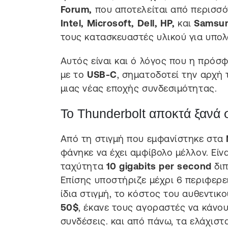
Forum,
που αποτελείται από περισσ
Intel, Microsoft, Dell, HP,
και
Samsu
τους κατασκευαστές υλικού για υπολο
Αυτός είναι και ό λόγος που η πρό
με το
USB-C
, σηματοδοτεί την αρχή
μιας νέας εποχής συνδεσιμότητας.
Το Thunderbolt αποκτά ξανά 
Από τη στιγμή που εμφανίστηκε στα
φάνηκε να έχει αμφίβολο μέλλον. Είν
ταχύτητα
10
gigabits per second
διπ
Επίσης υποστήριζε μέχρι 6 περιφερε
ίδια στιγμή, το κόστος του αυθεντικ
50$
, έκανε τους αγοραστές να κάνου
συνδέσεις. και από πάνω, τα ελάχιστ