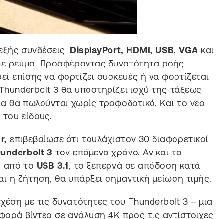
 εξής συνδέσεις:
DisplayPort, HDMI, USB, VGA
και
 με ρεύμα. Προσφέροντας δυνατότητα ροής
εί επίσης να φορτίζει συσκευές ή να φορτίζεται
Thunderbolt 3 θα υποστηρίζει ισχύ της τάξεως
ια θα πωλούνται χωρίς τροφοδοτικό. Και το νέο
 του είδους.
r,
επιβεβαίωσε ότι τουλάχιστον 30 διαφορετικοί
underbolt 3
τον επόμενο χρόνο. Αν και το
ό από το
USB 3.1
, το ξεπερνά σε απόδοση κατά
ται η ζήτηση, θα υπάρξει σημαντική μείωση τιμής.
χέση με τις δυνατότητες του Thunderbolt 3 – μια
αφορά βίντεο σε ανάλυση 4Κ προς τις αντίστοιχες