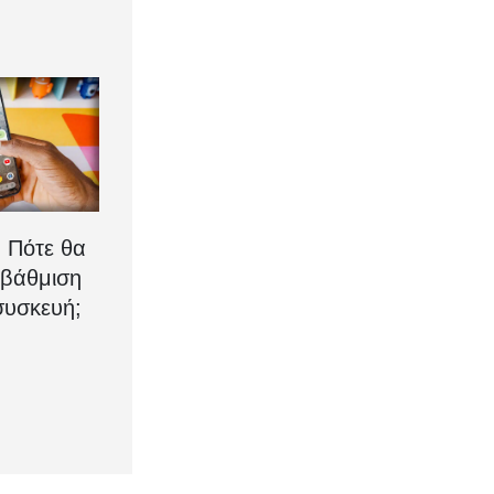
: Πότε θα
αβάθμιση
συσκευή;