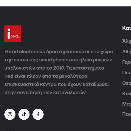
Κα
Άλι
Η ired electronics δραστηριοποιείται στο χώρο
Αθ
της επισκευής smartphones και ηλεκτρονικών
Γέρ
υπολογιστών από το 2010. Τα καταστήματα
Γλ
ired είναι πλέον από τα μεγαλύτερα
Θεσ
επισκευαστικά κέντρα που έχουν καταξιωθεί
στην συνείδηση των καταναλωτών.
Καλ
Μα
Παγ