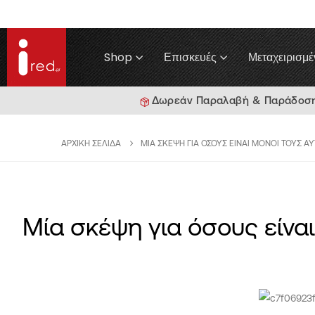
Shop
Επισκευές
Μεταχειρισμέ
Δωρεάν Παραλαβή & Παράδοση γ
ΑΡΧΙΚΉ ΣΕΛΊΔΑ
ΜΊΑ ΣΚΈΨΗ ΓΙΑ ΌΣΟΥΣ ΕΊΝΑΙ ΜΌΝΟΙ ΤΟΥΣ Α
Μία σκέψη για όσους είνα