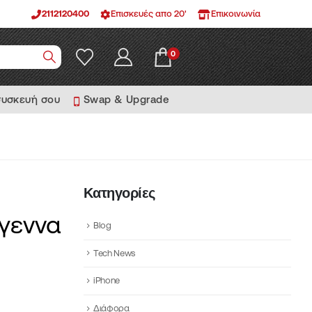
2112120400
Επισκευές απο 20'
Επικοινωνία
0
συσκευή σου
Swap & Upgrade
Κατηγορίες
ύγεννα
Blog
Tech News
iPhone
Διάφορα