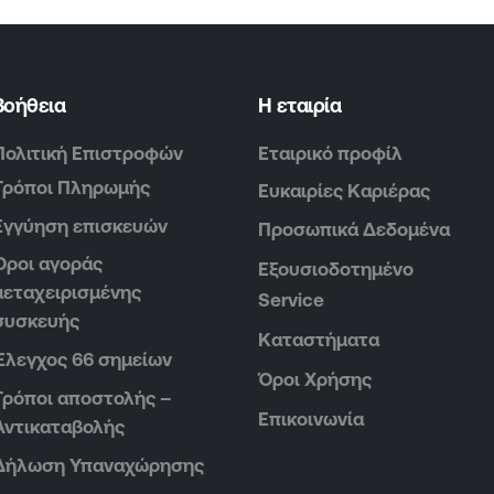
Βοήθεια
Η εταιρία
Πολιτική Επιστροφών
Εταιρικό προφίλ
Τρόποι Πληρωμής
Ευκαιρίες Καριέρας
Εγγύηση επισκευών
Προσωπικά Δεδομένα
Όροι αγοράς
Εξουσιοδοτημένο
μεταχειρισμένης
Service
συσκευής
Καταστήματα
Έλεγχος 66 σημείων
Όροι Χρήσης
Τρόποι αποστολής –
Επικοινωνία
Αντικαταβολής
Δήλωση Υπαναχώρησης