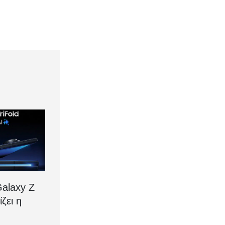
alaxy Z
ίζει η