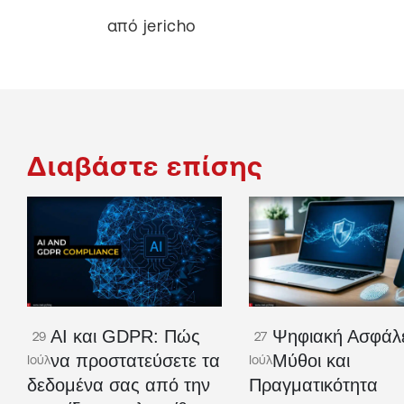
από jericho
Διαβάστε επίσης
AI και GDPR: Πώς
Ψηφιακή Ασφάλε
29
27
να προστατεύσετε τα
Μύθοι και
Ιούλ
Ιούλ
δεδομένα σας από την
Πραγματικότητα