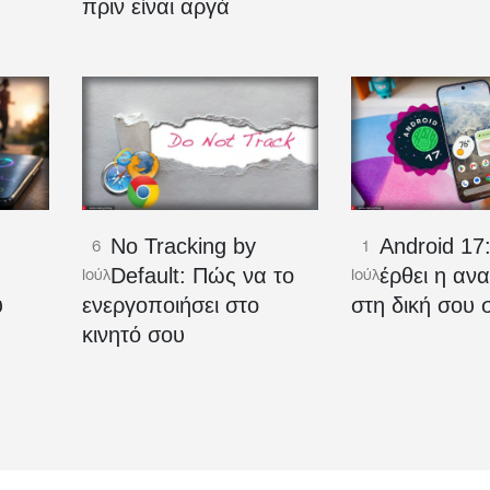
πριν είναι αργά
No Tracking by
Android 17
6
1
Ο
Default: Πώς να το
έρθει η αν
Ιούλ
Ιούλ
υ
ενεργοποιήσει στο
στη δική σου 
κινητό σου