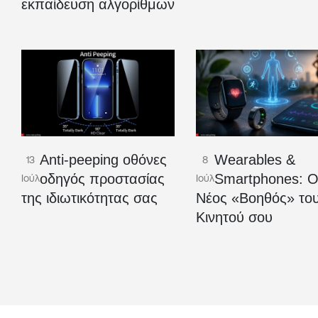
εκπαίδευση αλγορίθμων
Anti-peeping οθόνες
Wearables &
13
8
οδηγός προστασίας
Smartphones: 
Ιούλ
Ιούλ
της ιδιωτικότητας σας
Νέος «Βοηθός» το
Κινητού σου