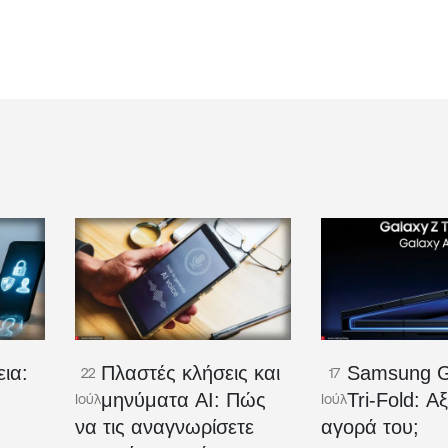
ια:
Πλαστές κλήσεις και
Samsung G
22
17
μηνύματα AI: Πώς
Tri-Fold: Αξ
Ιούλ
Ιούλ
να τις αναγνωρίσετε
αγορά του;