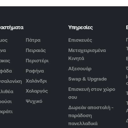
ταστήματα
Υπηρεσίες
μος
Πάτρα
Επισκευές
ήνα
Πειραιάς
Μεταχειρισμένα
Κινητά
ακας
Περιστέρι
Αξεσουάρ
υφάδα
Ραφήνα
Swap & Upgrade
Χαλάνδρι
σαλονίκη
Επισκευή στον χώρο
Χολαργός
λιθέα
σου
Ψυχικό
ρούσι
Δωρεάν αποστολή -
κράτι
παράδοση
πανελλαδικά