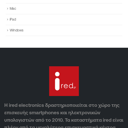
Mac
iPad
Windows
Η ired electronics δραστηριοποιείται στο χώρο της
επισκευής smartphones και ηλεκτρονικών
υπολογιστών από το 2010. Τα καταστήματα ired είναι
πλέον από τα μεγαλύτερα επισκευαστικά κέντρα