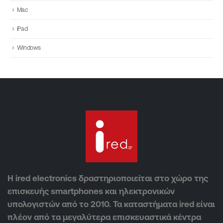
Mac
iPad
Windows
Η ired electronics δραστηριοποιείται στο χώρο της
επισκευής smartphones και ηλεκτρονικών
υπολογιστών από το 2010. Τα καταστήματα ired είναι
πλέον από τα μεγαλύτερα επισκευαστικά κέντρα