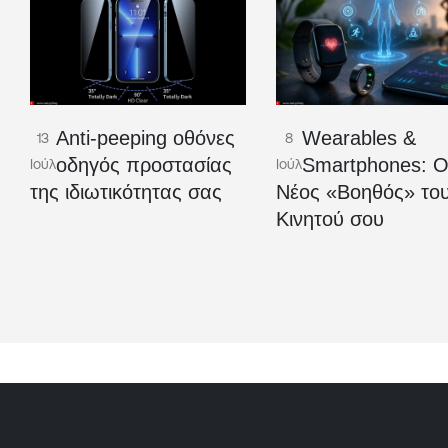
Anti-peeping οθόνες
Wearables &
13
8
οδηγός προστασίας
Smartphones: 
Ιούλ
Ιούλ
της ιδιωτικότητας σας
Νέος «Βοηθός» το
Κινητού σου