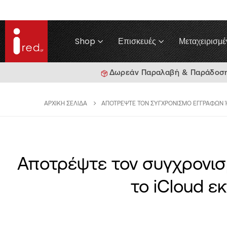
Shop
Επισκευές
Μεταχειρισμέ
Δωρεάν Παραλαβή & Παράδοση γ
ΑΡΧΙΚΉ ΣΕΛΊΔΑ
ΑΠΟΤΡΈΨΤΕ ΤΟΝ ΣΥΓΧΡΟΝΙΣΜΌ ΕΓΓΡΆΦΩΝ Ή 
Αποτρέψτε τον συγχρονισ
το iCloud ε