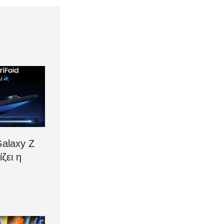
alaxy Z
ίζει η