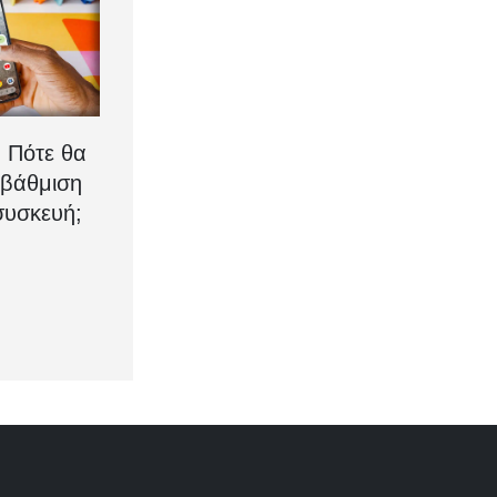
: Πότε θα
αβάθμιση
συσκευή;