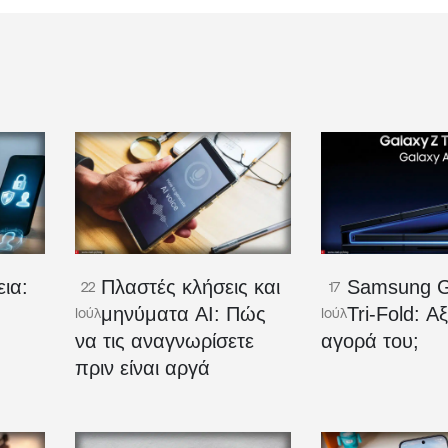
ια:
Πλαστές κλήσεις και
Samsung G
22
17
μηνύματα AI: Πώς
Tri-Fold: Αξ
Ιούλ
Ιούλ
να τις αναγνωρίσετε
αγορά του;
πριν είναι αργά