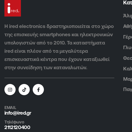
Κα
Άλι
Η ired electronics δραστηριοποιείται στο χώρο
Αθ
της επισκευής smartphones και ηλεκτρονικών
Γέρ
υπολογιστών από το 2010. Τα καταστήματα
Γλ
ired είναι πλέον από τα μεγαλύτερα
Θεσ
επισκευαστικά κέντρα που έχουν καταξιωθεί
στην συνείδηση των καταναλωτών.
Καλ
Μα
Παγ
EMAIL
info@ired.gr
Τηλέφωνο
2112120400