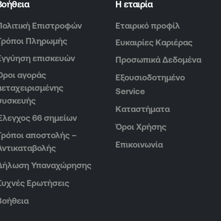
Βοήθεια
Η εταιρία
Πολιτική Επιστροφών
Εταιρικό προφίλ
Τρόποι Πληρωμής
Ευκαιρίες Καριέρας
Εγγύηση επισκευών
Προσωπικά Δεδομένα
Όροι αγοράς
Εξουσιοδοτημένο
μεταχειρισμένης
Service
συσκευής
Καταστήματα
Έλεγχος 66 σημείων
Όροι Χρήσης
Τρόποι αποστολής –
Επικοινωνία
Αντικαταβολής
Δήλωση Υπαναχώρησης
Συχνές Ερωτήσεις
Βοήθεια