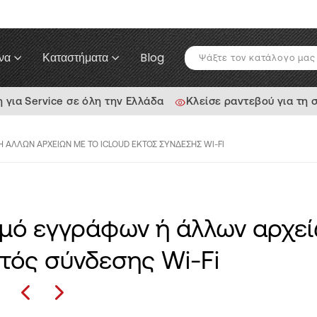
να
Καταστήματα
Blog
ια Service σε όλη την Ελλάδα
Κλείσε ραντεβού για τη 
ΆΛΛΩΝ ΑΡΧΕΊΩΝ ΜΕ ΤΟ ICLOUD ΕΚΤΌΣ ΣΎΝΔΕΣΗΣ WI-FI
μό εγγράφων ή άλλων αρχεί
κτός σύνδεσης Wi-Fi