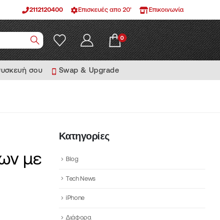
2112120400
Επισκευές απο 20'
Επικοινωνία
0
συσκευή σου
Swap & Upgrade
Κατηγορίες
ων με
Blog
Tech News
iPhone
Διάφορα