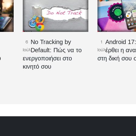
No Tracking by
Android 17
6
1
Ο
Default: Πώς να το
έρθει η αν
Ιούλ
Ιούλ
υ
ενεργοποιήσει στο
στη δική σου 
κινητό σου