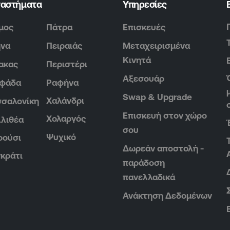
ταστήματα
Υπηρεσίες
μος
Πάτρα
Επισκευές
ήνα
Πειραιάς
Μεταχειρισμένα
Κινητά
ακας
Περιστέρι
Αξεσουάρ
υφάδα
Ραφήνα
Swap & Upgrade
Χαλάνδρι
σαλονίκη
Επισκευή στον χώρο
Χολαργός
λιθέα
σου
Ψυχικό
ρούσι
Δωρεάν αποστολή -
κράτι
παράδοση
πανελλαδικά
Ανάκτηση Δεδομένων