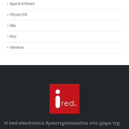
Apps & Software
Οδηγός iOS
Mac
iPad
Windows
Η ired electronics δραστηριοποιείται στο χώρο της