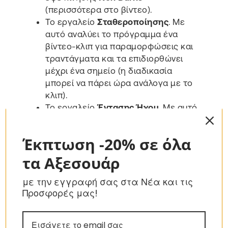
(περισσότερα στο βίντεο).
Το εργαλείο
Σταθεροποίησης
. Με
αυτό αναλύει το πρόγραμμα ένα
βίντεο-κλιπ για παραμορφώσεις και
τραντάγματα και τα επιδιορθώνει
μέχρι ένα σημείο (η διαδικασία
μπορεί να πάρει ώρα ανάλογα με το
κλιπ).
Το εργαλείο
Έντασης Ήχου
. Με αυτό
ρυθμίζουμε την ένταση του ήχου της
ταινίας μας και ρυθμίζουμε τη σχέση
Έκπτωση -20% σε όλα
έντασης μεταξύ των ηχητικών
καναλιών (αν π.χ έχουμε ξεχωριστά
τα Αξεσουάρ
ομιλία και ήχο).
Το εργαλείο
Μείωσης θορύβου και
με την εγγραφή σας στα Νέα και τις
Προσφορές μας!
Ισοστάθμισης
. Κάνει ότι ακριβώς
λέει η ονομασία του για ηχητικά
κανάλια.