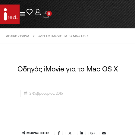
0
ΑΡΧΙΚΉ ΣΕΛΊΔΑ
ΟΔΗΓΌΣ IMOVIE ΓΙΑ ΤΟ MAC OS X
Οδηγός iMovie για το Mac OS X
2 Φεβρουαρίου, 2015
ΜΟΙΡΑΣΤΕΊΤΕ: