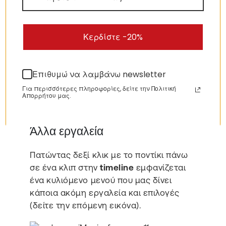
Το εργαλείο
Ταχύτητας
. Με αυτό
ρυθμίζουμε την ταχύτητα ενός κλιπ,
βίντεο ή ήχου.
Κερδίστε -20%
Το εργαλείο
Εφέ Βίντεο και Ήχου
.
Εμφανίζει τα αντίστοιχα παράθυρα
με τα εφέ ήχου και εικόνας για τα
Επιθυμώ να λαμβάνω newsletter
κλιπ μας.
Το εργαλείο
Πληροφοριών
. Μας
Για περισσότερες πληροφορίες, δείτε την Πολιτική
Απορρήτου μας.
παρέχει πληροφορίες για τα κλιπ
μας (μέγεθος, ανάλυση κλπ).
Άλλα εργαλεία
Πατώντας δεξί κλικ με το ποντίκι πάνω
σε ένα κλιπ στην
timeline
εμφανίζεται
ένα κυλιόμενο μενού που μας δίνει
κάποια ακόμη εργαλεία και επιλογές
(δείτε την επόμενη εικόνα).