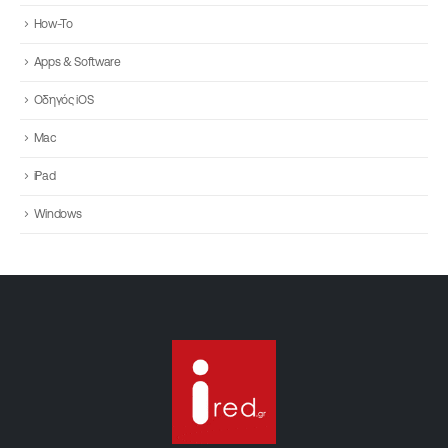
How-To
Apps & Software
Οδηγός iOS
Mac
iPad
Windows