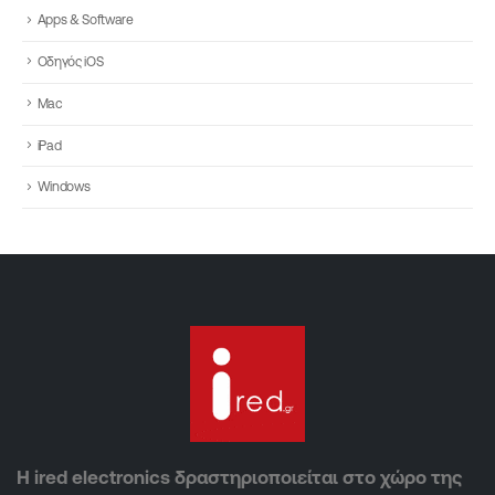
Apps & Software
Οδηγός iOS
Mac
iPad
Windows
Η ired electronics δραστηριοποιείται στο χώρο της