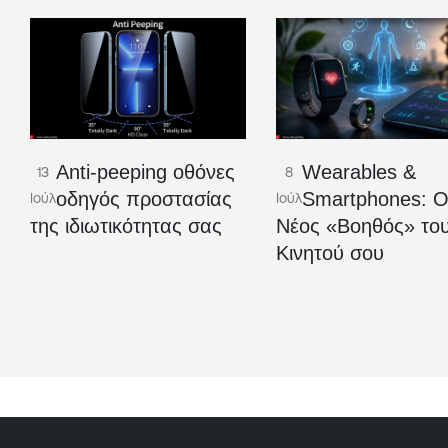
Anti-peeping οθόνες
Wearables &
13
8
οδηγός προστασίας
Smartphones: 
Ιούλ
Ιούλ
της ιδιωτικότητας σας
Νέος «Βοηθός» το
Κινητού σου