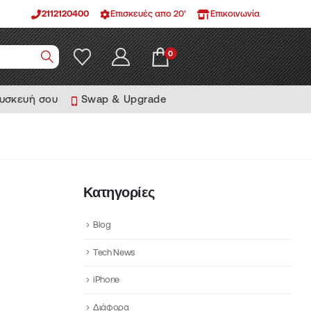
2112120400
Επισκευές απο 20'
Επικοινωνία
0
συσκευή σου
Swap & Upgrade
Κατηγορίες
Blog
Tech News
iPhone
Διάφορα