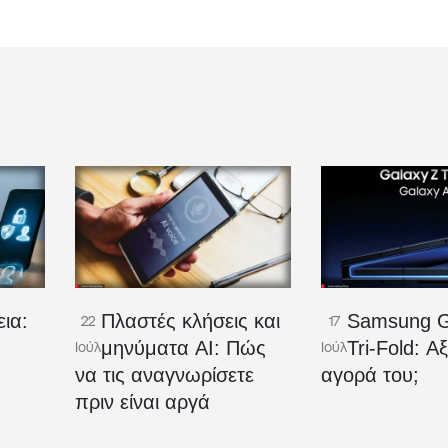
ια:
Πλαστές κλήσεις και
Samsung G
22
17
μηνύματα AI: Πώς
Tri-Fold: Αξ
Ιούλ
Ιούλ
να τις αναγνωρίσετε
αγορά του;
πριν είναι αργά