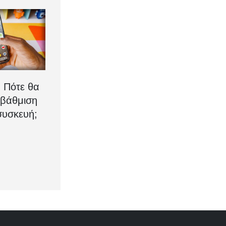
: Πότε θα
αβάθμιση
συσκευή;