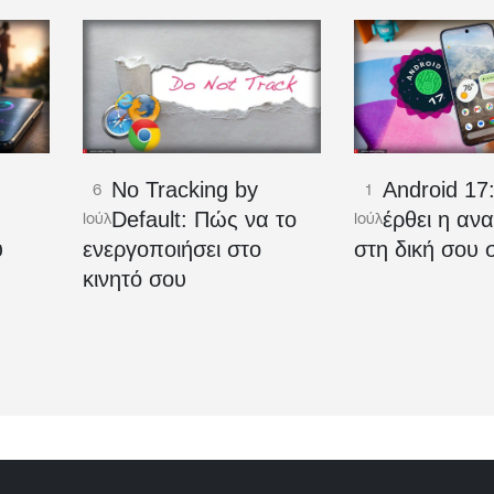
No Tracking by
Android 17
6
1
Ο
Default: Πώς να το
έρθει η αν
Ιούλ
Ιούλ
υ
ενεργοποιήσει στο
στη δική σου 
κινητό σου