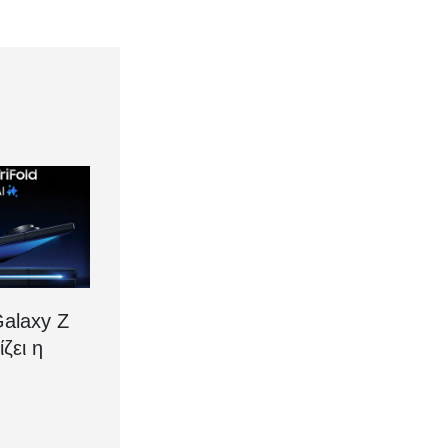
alaxy Z
ίζει η