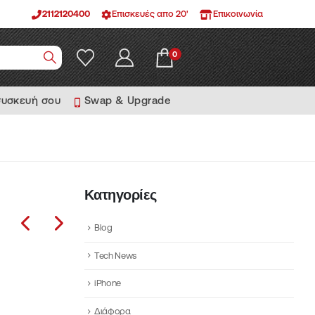
2112120400
Επισκευές απο 20'
Επικοινωνία
0
συσκευή σου
Swap & Upgrade
Κατηγορίες
Blog
Tech News
iPhone
Διάφορα