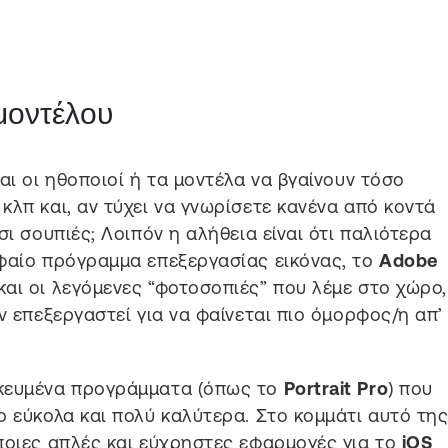
μοντέλου
αι οι ηθοποιοί ή τα μοντέλα να βγαίνουν τόσο
κλπ και, αν τύχει να γνωρίσετε κανένα από κοντά
σι σουπιές; Λοιπόν η αλήθεια είναι ότι παλιότερα
υφαίο πρόγραμμα επεξεργασίας εικόνας, το
Adobe
αι οι λεγόμενες “φοτοσοπιές” που λέμε στο χώρο,
ν επεξεργαστεί για να φαίνεται πιο όμορφος/η απ’
ικευμένα προγράμματα (όπως το
Portrait Pro
) που
ο εύκολα και πολύ καλύτερα. Στο κομμάτι αυτό τη
ποιες απλές και εύχρηστες εφαρμογές για το
iOS