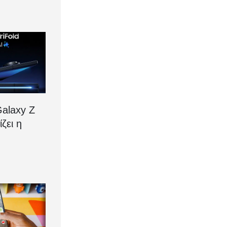
alaxy Z
ίζει η