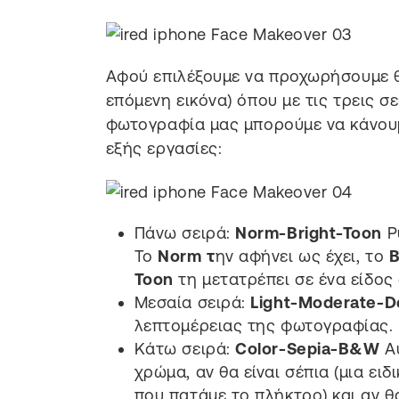
Αφού επιλέξουμε να προχωρήσουμε θ
επόμενη εικόνα) όπου με τις τρεις 
φωτογραφία μας μπορούμε να κάνουμε
εξής εργασίες:
Πάνω σειρά:
Norm-Bright-Toon
Ρ
Το
Norm τ
ην αφήνει ως έχει, το
B
Toon
τη μετατρέπει σε ένα είδος
Μεσαία σειρά:
Light-Moderate-D
λεπτομέρειας της φωτογραφίας.
Κάτω σειρά:
Color-Sepia-B&W
Α
χρώμα, αν θα είναι σέπια (μια ε
που πατάμε το πλήκτρο) και αν θ