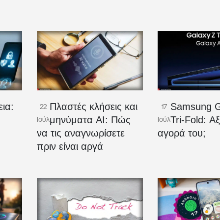
ια:
Πλαστές κλήσεις και
Samsung G
22
17
μηνύματα AI: Πώς
Tri-Fold: Αξ
Ιούλ
Ιούλ
να τις αναγνωρίσετε
αγορά του;
πριν είναι αργά