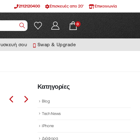
2112120400
Επισκευές απο 20'
Επικοινωνία
0
συσκευή σου
Swap & Upgrade
Κατηγορίες
Blog
Tech News
iPhone
Διάφορα