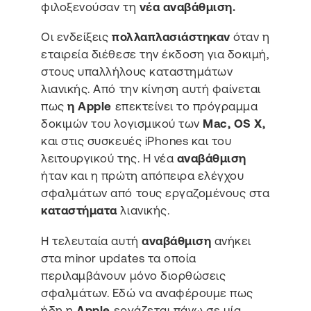
φιλοξενούσαν τη
νέα αναβάθμιση.
Οι ενδείξεις
πολλαπλασιάστηκαν
όταν η
εταιρεία διέθεσε την έκδοση για δοκιμή,
στους υπαλλήλους καταστημάτων
λιανικής. Από την κίνηση αυτή φαίνεται
πως
η Apple
επεκτείνει το πρόγραμμα
δοκιμών του λογισμικού των
Mac, OS X,
και στις συσκευές iPhones και του
λειτουργικού της. Η νέα
αναβάθμιση
ήταν και η πρώτη απόπειρα ελέγχου
σφαλμάτων από τους εργαζομένους στα
καταστήματα
λιανικής.
Η τελευταία αυτή
αναβάθμιση
ανήκει
στα minor updates τα οποία
περιλαμβάνουν μόνο διορθώσεις
σφαλμάτων. Εδώ να αναφέρουμε πως
ήδη η
Apple
εργάζεται πάνω σε μία