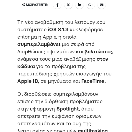
ΜΟΙΡΑΣΤΕΊΤΕ:
Tη νέα αναβάθμιση του λειτουργικού
συστήματος
iOS 8.1.3
κυκλοφόρησε
επίσημα η Apple, η οποία
συμπεριλαμβάνει
μια σειρά από
διορθώσεις σφαλμάτων και
βελτιώσεις,
ανάμεσα τους μιας αναβάθμισης
στον
κώδικα
για το πρόβλημα της
παρεμπόδισης χρηστών εισαγωγής του
Apple ID,
σε μηνύματα και
FaceTime.
Οι διορθώσεις συμπεριλαμβάνουν
επίσης την διόρθωση προβλήματος
στην εφαρμογή
Spotlight,
όπου
απέτρεπε την εμφάνιση ορισμένων
αποτελεσμάτων και το bug της
λειτουργίας χειρονομιών
multitasking