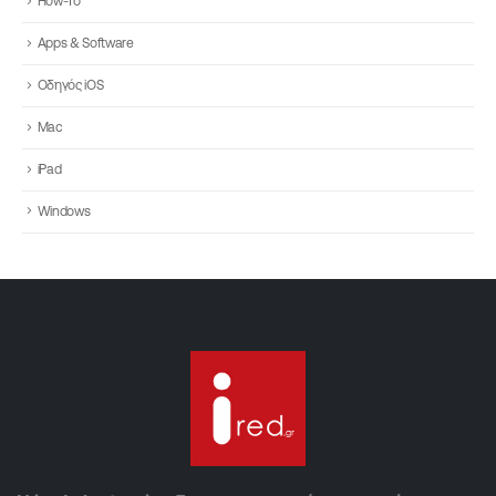
How-To
Apps & Software
Οδηγός iOS
Mac
iPad
Windows