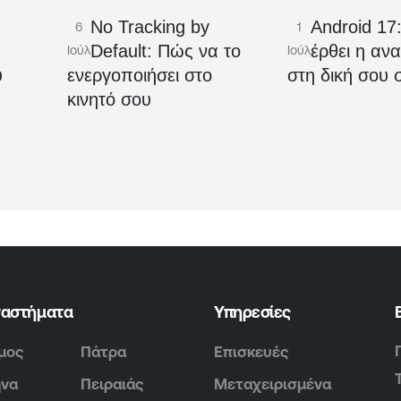
No Tracking by
Android 17
6
1
Ο
Default: Πώς να το
έρθει η αν
Ιούλ
Ιούλ
υ
ενεργοποιήσει στο
στη δική σου 
κινητό σου
ταστήματα
Υπηρεσίες
μος
Πάτρα
Επισκευές
ήνα
Πειραιάς
Μεταχειρισμένα