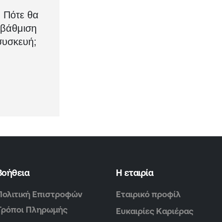
: Πότε θα
αβάθμιση
συσκευή;
Βοήθεια
Η εταιρία
Πολιτική Επιστροφών
Εταιρικό προφίλ
Τρόποι Πληρωμής
Ευκαιρίες Καριέρας