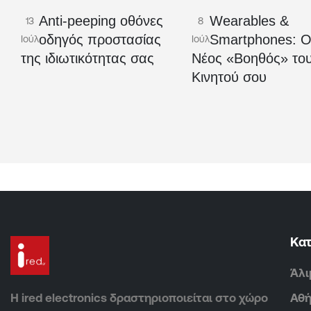
Anti-peeping οθόνες
Wearables &
13
8
οδηγός προστασίας
Smartphones: 
Ιούλ
Ιούλ
της ιδιωτικότητας σας
Νέος «Βοηθός» το
Κινητού σου
Κα
Άλι
Η ired electronics δραστηριοποιείται στο χώρο
Αθ