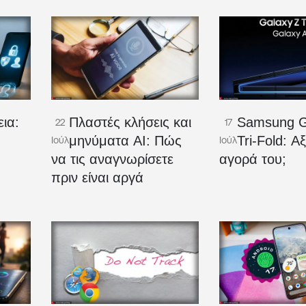
ια:
Πλαστές κλήσεις και
Samsung G
22
17
μηνύματα AI: Πώς
Tri-Fold: Αξ
Ιούλ
Ιούλ
να τις αναγνωρίσετε
αγορά του;
πριν είναι αργά