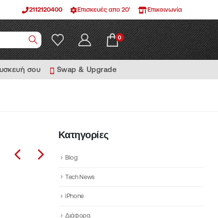
2112120400
Επισκευές απο 20'
Επικοινωνία
0
συσκευή σου
Swap & Upgrade
Κατηγορίες
Blog
Tech News
iPhone
Διάφορα