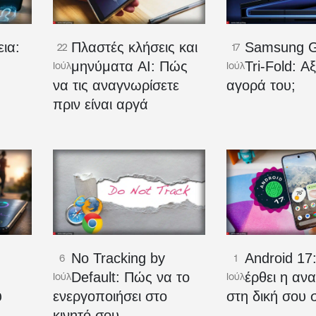
ια:
Πλαστές κλήσεις και
Samsung G
22
17
μηνύματα AI: Πώς
Tri-Fold: Αξ
Ιούλ
Ιούλ
να τις αναγνωρίσετε
αγορά του;
πριν είναι αργά
No Tracking by
Android 17
6
1
Ο
Default: Πώς να το
έρθει η αν
Ιούλ
Ιούλ
υ
ενεργοποιήσει στο
στη δική σου 
κινητό σου