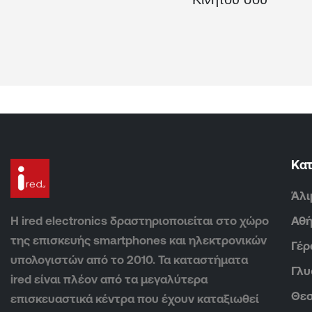
Κα
Άλι
Η ired electronics δραστηριοποιείται στο χώρο
Αθ
της επισκευής smartphones και ηλεκτρονικών
Γέρ
υπολογιστών από το 2010. Τα καταστήματα
Γλ
ired είναι πλέον από τα μεγαλύτερα
Θεσ
επισκευαστικά κέντρα που έχουν καταξιωθεί