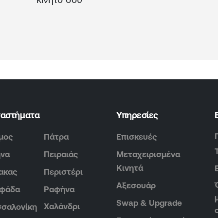
ταστήματα
Υπηρεσίες
μος
Πάτρα
Επισκευές
ήνα
Πειραιάς
Μεταχειρισμένα
Κινητά
ακας
Περιστέρι
Αξεσουάρ
υφάδα
Ραφήνα
Swap & Upgrade
Χαλάνδρι
σαλονίκη