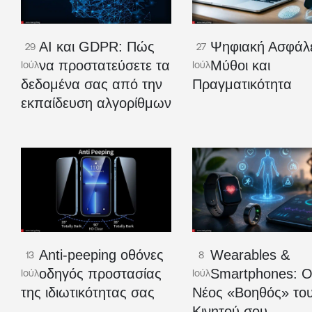
AI και GDPR: Πώς
Ψηφιακή Ασφάλε
29
27
να προστατεύσετε τα
Μύθοι και
Ιούλ
Ιούλ
δεδομένα σας από την
Πραγματικότητα
εκπαίδευση αλγορίθμων
Anti-peeping οθόνες
Wearables &
13
8
οδηγός προστασίας
Smartphones: 
Ιούλ
Ιούλ
της ιδιωτικότητας σας
Νέος «Βοηθός» το
Κινητού σου