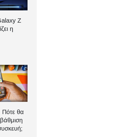
alaxy Z
ίζει η
: Πότε θα
αβάθμιση
συσκευή;