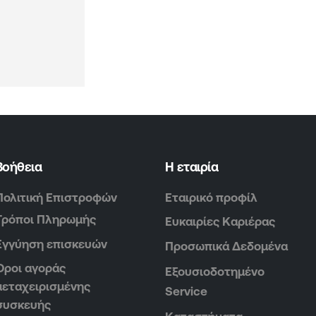
Βοήθεια
Η εταιρία
Πολιτική Επιστροφών
Εταιρικό προφίλ
Τρόποι Πληρωμής
Ευκαιρίες Καριέρας
Εγγύηση επισκευών
Προσωπικά Δεδομένα
Όροι αγοράς
Εξουσιοδοτημένο
μεταχειρισμένης
Service
συσκευής