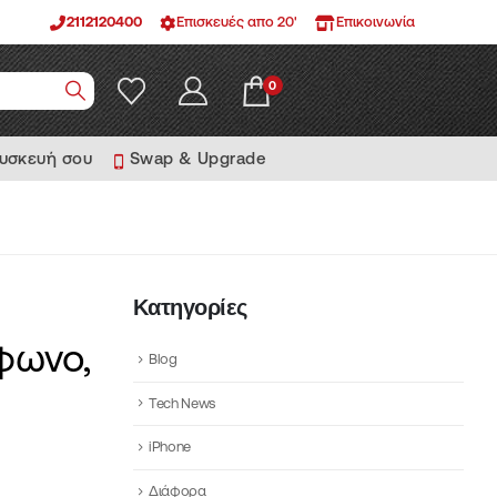
2112120400
Επισκευές απο 20'
Επικοινωνία
0
συσκευή σου
Swap & Upgrade
Κατηγορίες
φωνο,
Blog
Tech News
iPhone
Διάφορα