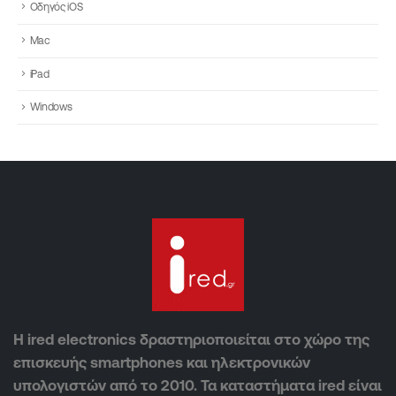
Οδηγός iOS
Mac
iPad
Windows
Η ired electronics δραστηριοποιείται στο χώρο της
επισκευής smartphones και ηλεκτρονικών
υπολογιστών από το 2010. Τα καταστήματα ired είναι