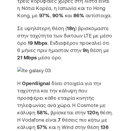
τρεις κορυφαίες χώρες στη λίστα είναι
η Νότια Κορέα, η Ιαπωνία και το Hong
Kong, με
97%
,
90%
και
86%
αντίστοιχα.
Σε υψηλότερη θέση (
18η
) βρισκόμαστε
στην ταχύτητα των δικτύων LTE με μέσο
όρο
19 Mbps
. Ενδιαφέρον προκαλεί ότι
6 μήνες πριν ήμασταν στην
9η
θέση με
21 Mbps
μέσο όρο.
H
OpenSignal
δίνει στοιχεία για την
ταχύτητα και την κάλυψη που
προσφέρει κάθε εταιρία κινητής
τηλεφωνίας ανά χώρα. Η Cosmote με
κάλυψη
58%,
βρίσκεται στην
120η
θέση.
Η Vodafone είναι
7
θέσεις πιο κάτω με
κάλυψη
57%
και η Wind στην θέση
136