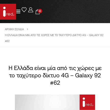
0
ΑΡΧΙΚΉ ΣΕΛΊΔΑ
H ΕΛΛΆΔΑ ΕΊΝΑΙ ΜΊΑ ΑΠΌ ΤΙΣ ΧΏΡΕΣ ΜΕ ΤΟ ΤΑΧΎΤΕΡΟ ΔΊΚΤΥΟ 4G – GALAXY 92
#62
H Ελλάδα είναι μία από τις χώρες με
το ταχύτερο δίκτυο 4G – Galaxy 92
#62