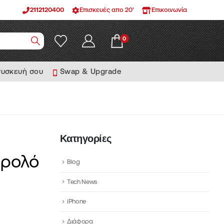
2112120400
Επισκευές απο 20'
Επικοινωνία
0
συσκευή σου
Swap & Upgrade
Κατηγορίες
 ρολό
Blog
Tech News
iPhone
Διάφορα