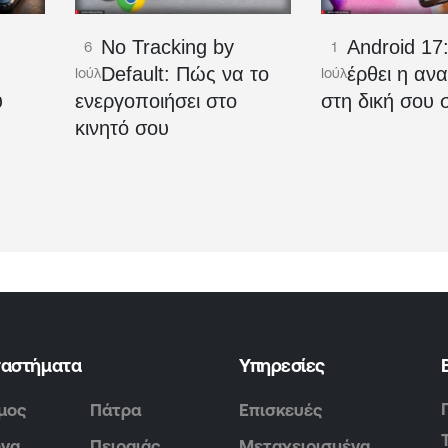
No Tracking by
Android 17
6
1
Ο
Default: Πώς να το
έρθει η αν
Ιούλ
Ιούλ
υ
ενεργοποιήσει στο
στη δική σου 
κινητό σου
ταστήματα
Υπηρεσίες
μος
Πάτρα
Επισκευές
ήνα
Πειραιάς
Μεταχειρισμένα