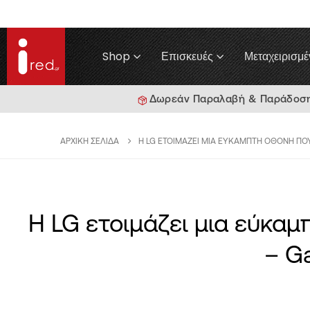
Shop
Επισκευές
Μεταχειρισμέ
Δωρεάν Παραλαβή & Παράδοση γ
ΑΡΧΙΚΉ ΣΕΛΊΔΑ
H LG ΕΤΟΙΜΆΖΕΙ ΜΙΑ ΕΎΚΑΜΠΤΗ ΟΘΌΝΗ ΠΟΥ
H LG ετοιμάζει μια εύκαμ
– G