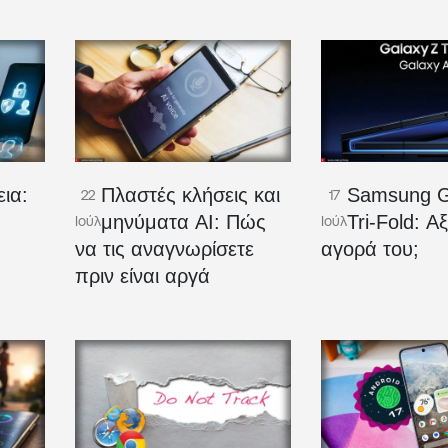
ια:
Πλαστές κλήσεις και
Samsung G
22
17
μηνύματα AI: Πώς
Tri-Fold: Αξ
Ιούλ
Ιούλ
να τις αναγνωρίσετε
αγορά του;
πριν είναι αργά