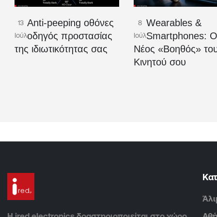
Anti-peeping οθόνες
Wearables &
13
8
οδηγός προστασίας
Smartphones: 
Ιούλ
Ιούλ
της ιδιωτικότητας σας
Νέος «Βοηθός» το
Κινητού σου
Κα
Άλι
Η ired electronics δραστηριοποιείται στο χώρο
Αθ