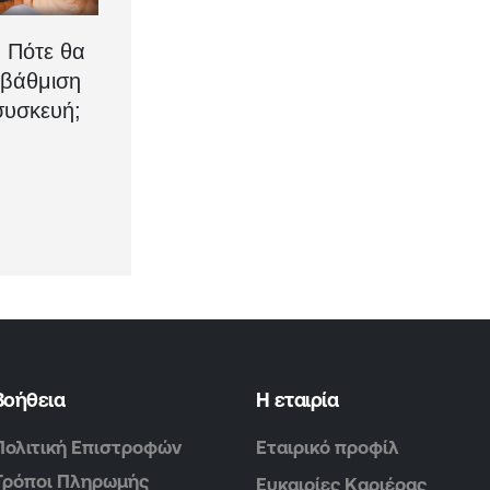
: Πότε θα
αβάθμιση
συσκευή;
Βοήθεια
Η εταιρία
Πολιτική Επιστροφών
Εταιρικό προφίλ
Τρόποι Πληρωμής
Ευκαιρίες Καριέρας