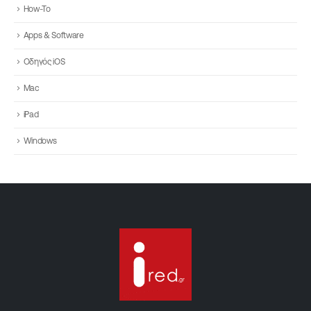
How-To
Apps & Software
Οδηγός iOS
Mac
iPad
Windows